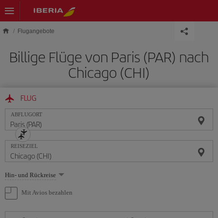
Skip to main content
Flugangebote
Billige Flüge von Paris (PAR) nach
Chicago (CHI)
FLUG
ABFLUGORT
REISEZIEL
Wählen
Hin- und Rückreise
Sie
eine
Mit Avios bezahlen
Option