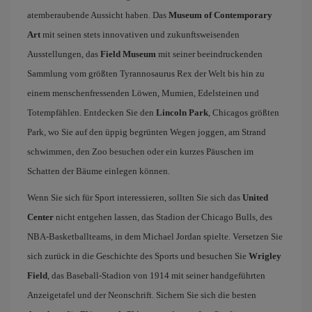
atemberaubende Aussicht haben. Das
Museum of Contemporary
Art
mit seinen stets innovativen und zukunftsweisenden
Ausstellungen, das
Field Museum
mit seiner beeindruckenden
Sammlung vom größten Tyrannosaurus Rex der Welt bis hin zu
einem menschenfressenden Löwen, Mumien, Edelsteinen und
Totempfählen. Entdecken Sie den
Lincoln Park
, Chicagos größten
Park, wo Sie auf den üppig begrünten Wegen joggen, am Strand
schwimmen, den Zoo besuchen oder ein kurzes Päuschen im
Schatten der Bäume einlegen können.
Wenn Sie sich für Sport interessieren, sollten Sie sich das
United
Center
nicht entgehen lassen, das Stadion der Chicago Bulls, des
NBA-Basketballteams, in dem Michael Jordan spielte. Versetzen Sie
sich zurück in die Geschichte des Sports und besuchen Sie
Wrigley
Field
, das Baseball-Stadion von 1914 mit seiner handgeführten
Anzeigetafel und der Neonschrift. Sichern Sie sich die besten