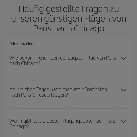
Häufig gestellte Fragen zu
unseren günstigen Flügen von
Paris nach Chicago
Alles anzeigen
Wie bekomme ich den günstigsten Flug von Paris
nach Chicago?
Sie können bei Ihrem Flugticket von Paris nach Chicago-dest
sparen und den günstigsten Flug bekommen, wenn Sie die
An welchen Tagen kann man am günstigsten
nach Paris-Chicago fliegen?
Hauptsaison meiden, frühzeitig buchen und bei den
Rückreisedaten und -zeiten flexibel sein können.
Um herauszufinden, an welchen Tagen Sie am günstigsten fliegen
können, starten Sie einfach eine Suche auf unserer
Wann gibt es die besten Flugangebote nach Paris-
Chicago?
Suchmaschine für günstige Flüge
. Sagen Sie uns, wo Sie
abfliegen, wohin Sie fliegen wollen und wann Sie reisen möchten.