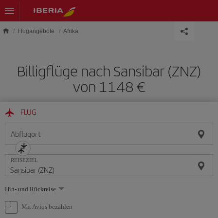
Skip to main content
Flugangebote
Afrika
Billigflüge nach Sansibar (ZNZ)
von 1148 €
FLUG
Abflugort
REISEZIEL
Wählen
Hin- und Rückreise
Sie
eine
Mit Avios bezahlen
Option