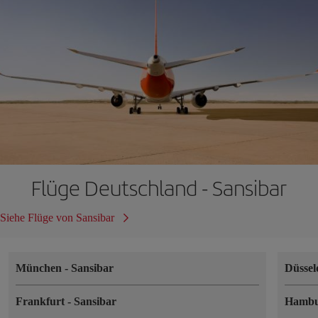
Flüge Deutschland - Sansibar
Siehe Flüge von Sansibar
München
-
Sansibar
Düssel
Frankfurt
-
Sansibar
Hamb