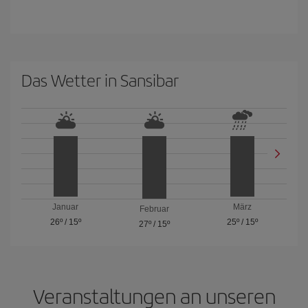
Das Wetter in Sansibar
Januar
März
Februar
26º
/
15º
25º
/
15º
27º
/
15º
Veranstaltungen an unseren