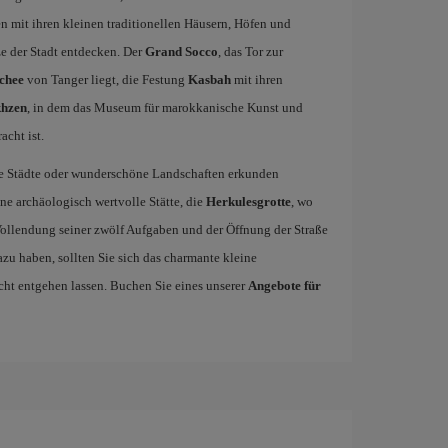
 mit ihren kleinen traditionellen Häusern, Höfen und
e der Stadt entdecken. Der
Grand Socco
, das Tor zur
chee
von Tanger liegt, die Festung
Kasbah
mit ihren
khzen
, in dem das Museum für marokkanische Kunst und
cht ist.
ene Städte oder wunderschöne Landschaften erkunden
ne archäologisch wertvolle Stätte, die
Herkulesgrotte
, wo
ollendung seiner zwölf Aufgaben und der Öffnung der Straße
zu haben, sollten Sie sich das charmante kleine
cht entgehen lassen. Buchen Sie eines unserer
Angebote für
!