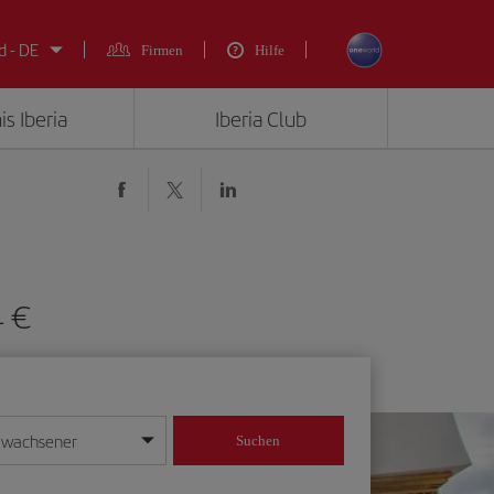
d - DE
Firmen
Hilfe
is Iberia
Iberia Club
4 €
rwachsener
Suchen
in
mat Tag/Monat/Jahr ein