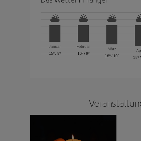
Januar
Februar
März
Ap
15º
/
9º
16º
/
9º
18º
/
10º
19º
Veranstaltun