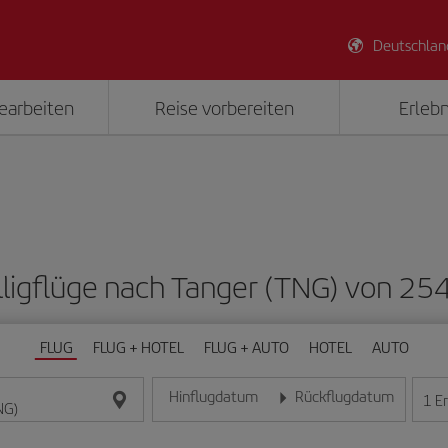
Deutschlan
earbeiten
Reise vorbereiten
Erlebn
lligflüge nach Tanger (TNG) von 25
FLUG
FLUG + HOTEL
FLUG + AUTO
HOTEL
AUTO
Hinflugdatum
Rückflugdatum
1
E
Geben Sie das Datum im Format Tag/Monat/Jahr e
Geben Sie das Datum im For