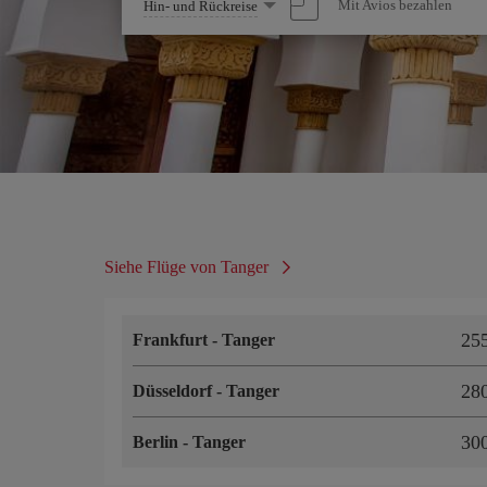
Wählen
Mit Avios bezahlen
Hin- und Rückreise
Sie
eine
Option
Siehe Flüge von Tanger
25
Frankfurt
-
Tanger
28
Düsseldorf
-
Tanger
30
Berlin
-
Tanger