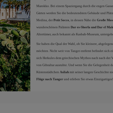
Marokko. Bei einem Spaziergang durch die engen Gassen
Gärten werden Sie die bedeutendsten Gebäude und Plätz
Medina, der
Petit Socco
, in dessen Nähe die
Große Mos
wunderschönen Palästen
Dar es-Shorfa und Dar el Ma
Altertümer, auch bekannt als Kasbah-Museum, untergebra
Sie haben die Qual der Wahl, ob Sie kleinere, abgeleg
möchten. Nicht weit von Tanger entfernt befindet sich ei
sich Herkules dem griechischen Mythos nach nach der V
von Gibraltar ausruhte. Und wenn Sie die Gelegenheit da
Küstenstädtchen
Asilah
mit seiner langen Geschichte ni
Flüge nach Tanger
und erleben Sie etwas Einzigartiges