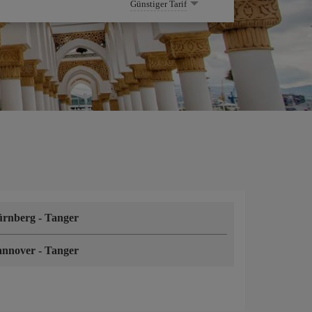
Günstiger Tarif
ürnberg
-
Tanger
annover
-
Tanger