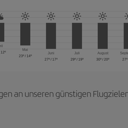
ril
Mai
/
12º
Juni
Juli
August
Sept
23º
/
14º
27º
/
17º
29º
/
19º
30º
/
20º
27º
gen an unseren günstigen Flugziele