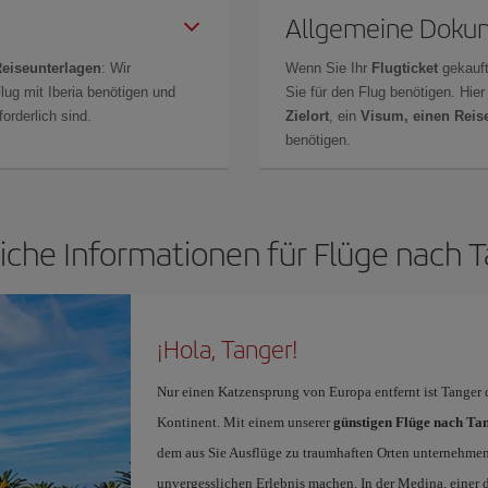
Allgemeine Doku
Reiseunterlagen
: Wir
Wenn Sie Ihr
Flugticket
gekauft
lug mit Iberia benötigen und
Sie für den Flug benötigen. Hie
orderlich sind.
Zielort
, ein
Visum, einen Reis
benötigen.
iche Informationen für Flüge nach 
¡Hola, Tanger!
Nur einen Katzensprung von Europa entfernt ist Tanger
Kontinent. Mit einem unserer
günstigen Flüge nach Ta
dem aus Sie Ausflüge zu traumhaften Orten unternehme
unvergesslichen Erlebnis machen. In der Medina, einer 