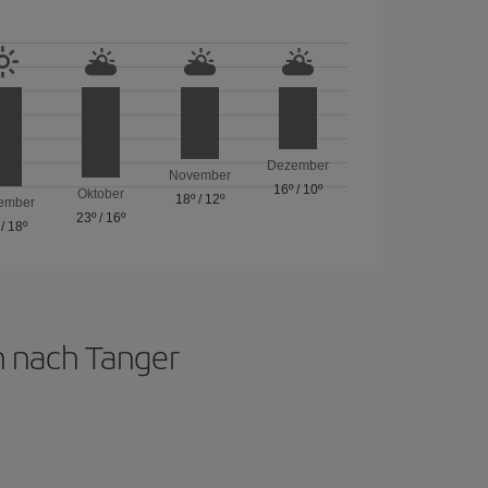
Dezember
November
16º
/
10º
Oktober
18º
/
12º
ember
23º
/
16º
/
18º
n nach Tanger