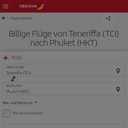
Skip to main content
Flugangebote
Billige Flüge von Teneriffa (TCI)
nach Phuket (HKT)
FLUG
ABFLUGORT
REISEZIEL
Wählen
Hin- und Rückreise
Sie
eine
Mit Avios bezahlen
Option