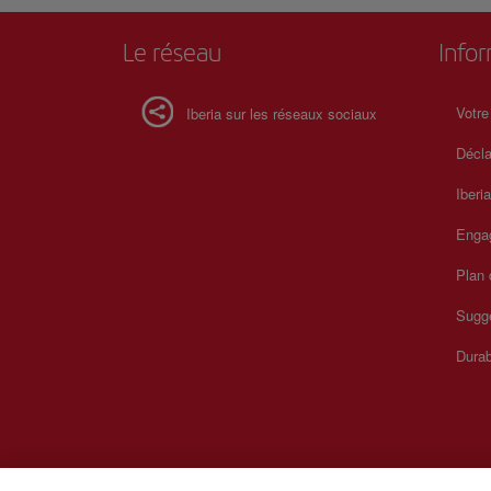
Le réseau
Info
Votre
Iberia sur les réseaux sociaux
Décla
Iberi
Enga
Plan 
Sugge
Durab