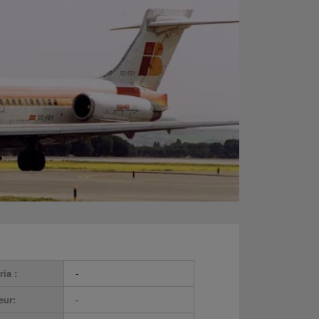
ria :
-
eur:
-