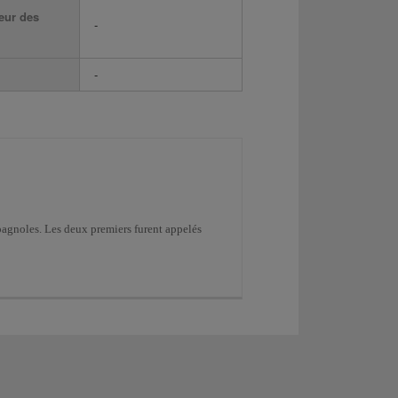
eur des
-
-
spagnoles. Les deux premiers furent appelés