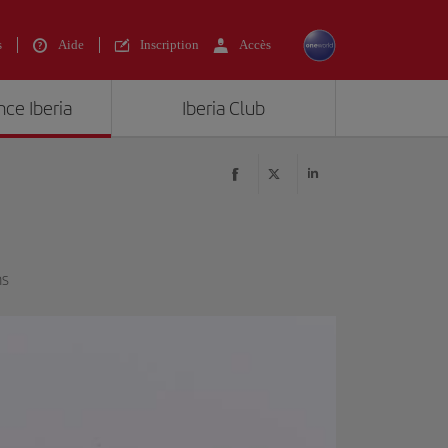
s
Aide
Inscription
Accès
nce Iberia
Iberia Club
ns