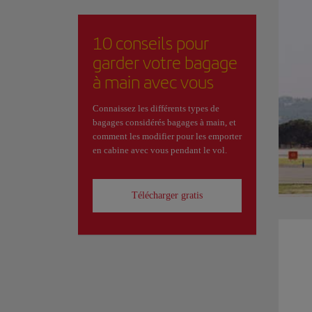
10 conseils pour
garder votre bagage
à main avec vous
Connaissez les différents types de
bagages considérés bagages à main, et
comment les modifier pour les emporter
en cabine avec vous pendant le vol.
Télécharger gratis