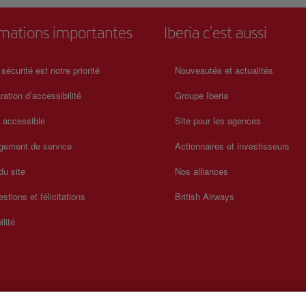
rmations importantes
Iberia c'est aussi
 sécurité est notre priorité
Nouveautés et actualités
ration d’accessibilité
Groupe Iberia
a accessible
Site pour les agences
gement de service
Actionnaires et investisseurs
du site
Nos alliances
stions et félicitations
British Airways
ilité