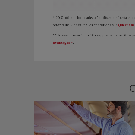
Animation d’un avion montrant qu’à mesure que vous
* 20 € offerts : bon cadeau à utiliser sur Iberia.
prioritaire. Consultez les conditions sur
Questions
** Niveau Iberia Club Oro supplémentaire. Vous pou
avantages »
.
C