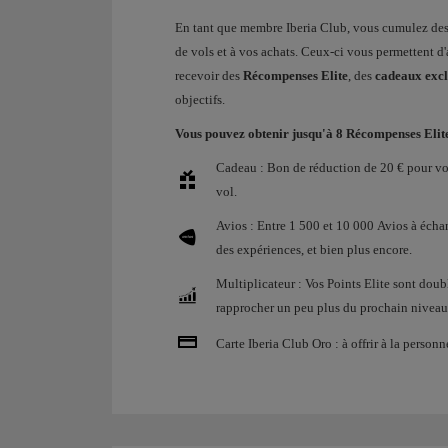
En tant que membre Iberia Club, vous cumulez de
de vols et à vos achats. Ceux-ci vous permettent d
recevoir des
Récompenses Elite
, des
cadeaux excl
objectifs.
Vous pouvez obtenir jusqu'à 8 Récompenses Elite
Cadeau : Bon de réduction de 20 € pour vou
vol.
Avios : Entre 1 500 et 10 000 Avios à échan
des expériences, et bien plus encore.
Multiplicateur : Vos Points Elite sont dou
rapprocher un peu plus du prochain niveau 
Carte Iberia Club Oro : à offrir à la person