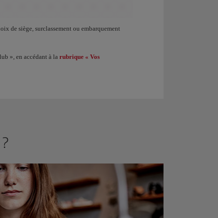
et progressez dans les niveaux du programme Iberia Club. En obtenant 1 250 Points 
 choix de siège, surclassement ou embarquement
lub », en accédant à la
rubrique « Vos
 ?