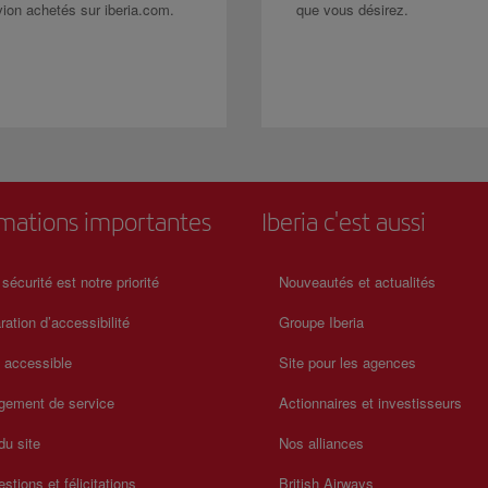
avion achetés sur iberia.com.
que vous désirez.
rmations importantes
Iberia c'est aussi
 sécurité est notre priorité
Nouveautés et actualités
ration d’accessibilité
Groupe Iberia
a accessible
Site pour les agences
gement de service
Actionnaires et investisseurs
du site
Nos alliances
stions et félicitations
British Airways