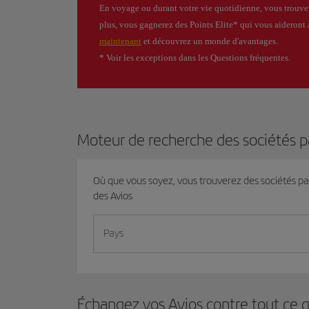
En voyage ou durant votre vie quotidienne, vous trouver
plus, vous gagnerez des Points Elite* qui vous aideront 
maintenant
et découvrez un monde d'avantages.
* Voir les exceptions dans les Questions fréquentes.
Moteur de recherche des sociétés p
Où que vous soyez, vous trouverez des sociétés p
des Avios
Pays
Échangez vos Avios contre tout ce 