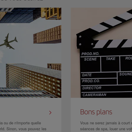
Bons plans
a ou de n'importe quelle
Vous ne serez jamais à court d'
rld. Sinon, vous pouvez les
séances de spa, louer une voi