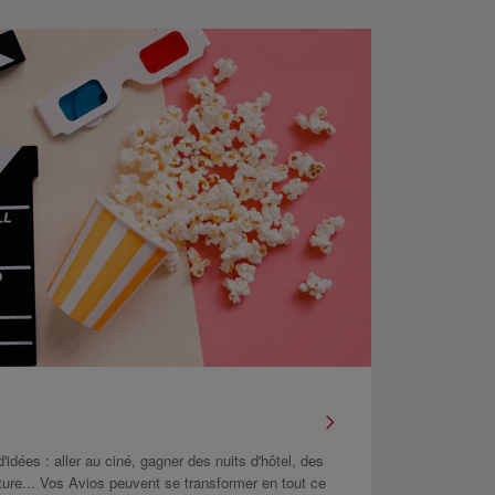
idées : aller au ciné, gagner des nuits d'hôtel, des
ture... Vos Avios peuvent se transformer en tout ce