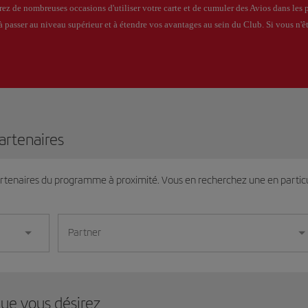
ez de nombreuses occasions d'utiliser votre carte et de cumuler des Avios dans les 
à passer au niveau supérieur et à étendre vos avantages au sein du Club. Si vous n'
artenaires
artenaires du programme à proximité. Vous en recherchez une en partic
Partner
que vous désirez