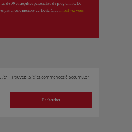
plus de 90 entreprises partenaires du programme. De
êtes pas encore membre du Iberia Club,
inscrivez-vous
ulier ? Trouvez-la ici et commencez à accumuler
Rechercher