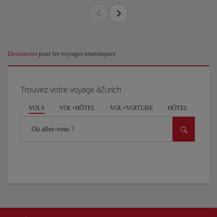
Documents
pour les voyages touristiques
Trouvez votre voyage àZurich
VOLS
VOL+HÔTEL
VOL+VOITURE
HÔTEL
VOI
Où allez-vous ?