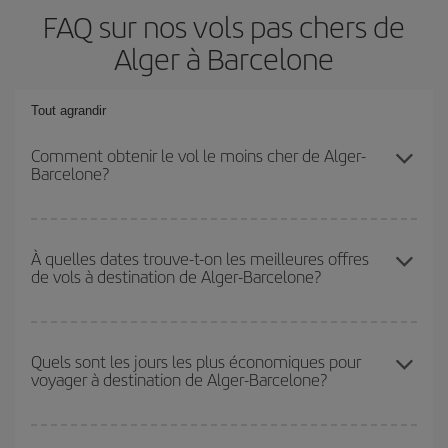
FAQ sur nos vols pas chers de
Alger à Barcelone
Tout agrandir
Comment obtenir le vol le moins cher de Alger-
Barcelone?
Économisez sur votre billet d'avion de Alger-Barcelone-dest et
bénéficiez du tarif le plus bas en évitant les hautes saisons, en
À quelles dates trouve-t-on les meilleures offres
de vols à destination de Alger-Barcelone?
achetant à l'avance et en restant flexible sur les dates et les
horaires de votre aller-retour.
Vous pouvez obtenir les vols les plus économiques en voyageant
hors haute saison
. Bien que cela dépende de votre destination,
Quels sont les jours les plus économiques pour
voyager à destination de Alger-Barcelone?
en général, les périodes de Noël, de Pâques et des vacances
scolaires sont en haute saison. En outre, surtout si vous
envisagez une escapade le temps d'un week-end,
plus tôt
vous
Pour découvrir quels jours bénéficient des tarifs les plus bas, il
achetez votre billet, plus vous pourrez bénéficier des meilleurs