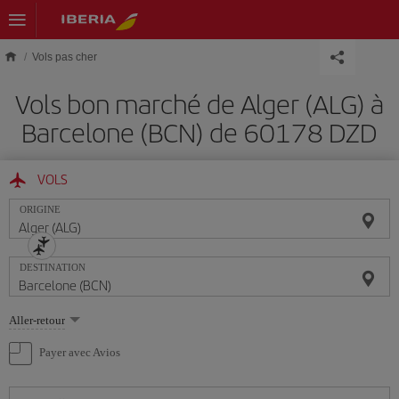
Skip to main content
Vols pas cher
Vols bon marché de Alger (ALG) à
Barcelone (BCN) de 60178 DZD
VOLS
ORIGINE
DESTINATION
Sélectionnez
Aller-retour
une
option
Payer avec Avios