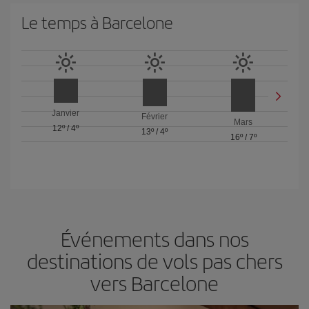
Le temps à Barcelone
Janvier
Février
Mars
12º
/
4º
13º
/
4º
16º
/
7º
Événements dans nos
destinations de vols pas chers
vers Barcelone