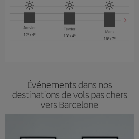
Janvier
Février
Mars
12º
/
4º
13º
/
4º
16º
/
7º
Événements dans nos
destinations de vols pas chers
vers Barcelone