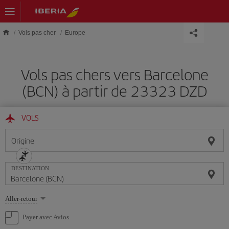
Skip to main content
Vols pas cher
Europe
Vols pas chers vers Barcelone
(BCN) à partir de 23323 DZD
VOLS
Origine
DESTINATION
Sélectionnez
Aller-retour
une
option
Payer avec Avios