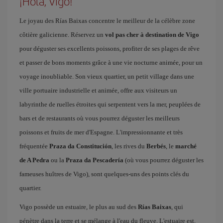
¡Hola, Vigo!
Le joyau des Rías Baixas concentre le meilleur de la célèbre zone
côtière galicienne. Réservez un
vol pas cher à destination de Vigo
pour déguster ses excellents poissons, profiter de ses plages de rêve
et passer de bons moments grâce à une vie nocturne animée, pour un
voyage inoubliable. Son vieux quartier, un petit village dans une
ville portuaire industrielle et animée, offre aux visiteurs un
labyrinthe de ruelles étroites qui serpentent vers la mer, peuplées de
bars et de restaurants où vous pourrez déguster les meilleurs
poissons et fruits de mer d'Espagne. L'impressionnante et très
fréquentée
Praza da Constitución
, les rives du
Berbés
, le
marché
de A Pedra
ou la
Praza da Pescadería
(où vous pourrez déguster les
fameuses huîtres de Vigo), sont quelques-uns des points clés du
quartier.
Vigo possède un estuaire, le plus au sud des
Rías Baixas
, qui
pénètre dans la terre et se mélange à l'eau du fleuve. L'estuaire est,