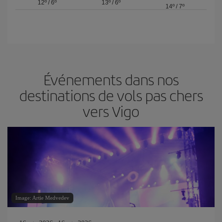
12º
/
6º
13º
/
6º
14º
/
7º
Événements dans nos
destinations de vols pas chers
vers Vigo
Image: Artie Medvedev