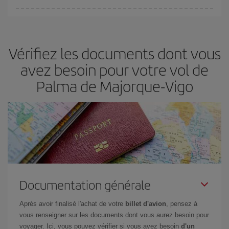
Vous pouvez trouver des vols économiques tous les jours de la
semaine. Les clés pour trouver les meilleurs prix sont
d'anticiper
et d'être flexible.
En règle générale,
plus tôt
vous réservez vos
Vérifiez les documents dont vous
billets, plus vous bénéficiez de prix économiques. De plus, en
restant flexible sur les dates et les horaires de vol lors de votre
avez besoin pour votre vol de
recherche, vous pourrez
choisir le prix le plus économique.
Palma de Majorque-Vigo
Documentation générale
Après avoir finalisé l'achat de votre
billet d'avion
, pensez à
vous renseigner sur les documents dont vous aurez besoin pour
voyager. Ici, vous pouvez vérifier si vous avez besoin
d'un