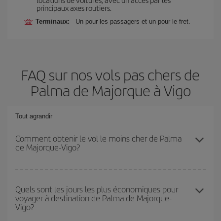
principaux axes routiers.
Terminaux:
Un pour les passagers et un pour le fret.
FAQ sur nos vols pas chers de
Palma de Majorque à Vigo
Tout agrandir
Comment obtenir le vol le moins cher de Palma
de Majorque-Vigo?
Économisez sur votre billet d'avion de Palma de Majorque-Vigo-
dest et bénéficiez du tarif le plus bas en évitant les hautes
Quels sont les jours les plus économiques pour
voyager à destination de Palma de Majorque-
saisons, en achetant à l'avance et en restant flexible sur les dates
Vigo?
et les horaires de votre aller-retour.