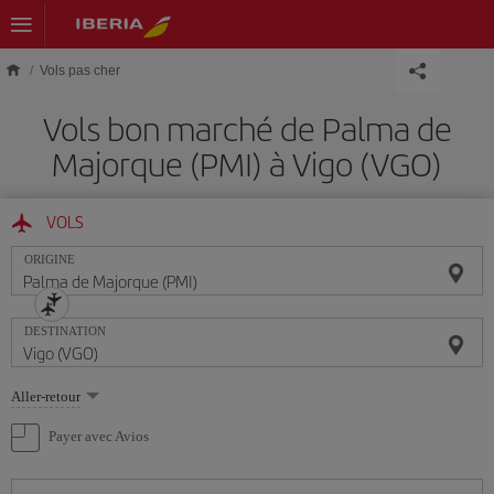
Skip to main content
Vols pas cher
Vols bon marché de Palma de
Majorque (PMI) à Vigo (VGO)
VOLS
ORIGINE
DESTINATION
Sélectionnez
Aller-retour
une
option
Payer avec Avios