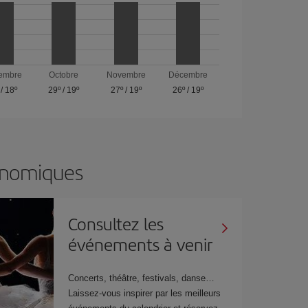
embre
Octobre
Novembre
Décembre
/
18º
29º
/
19º
27º
/
19º
26º
/
19º
onomiques
Consultez les
événements à venir
Concerts, théâtre, festivals, danse…
Laissez-vous inspirer par les meilleurs