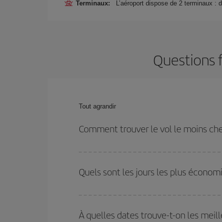
Terminaux:
L’aéroport dispose de 2 terminaux : d
Questions f
Tout agrandir
Comment trouver le vol le moins cher
Économisez sur votre billet d'avion et bénéficiez d
votre aller-retour. Si vous n'avez pas d'idée de de
Quels sont les jours les plus économ
plus économique.
Pour découvrir quels jours bénéficient des tarifs 
vous partez, où vous voulez aller et à quelles d
À quelles dates trouve-t-on les meill
mais également pour les jours proches
, à l'al