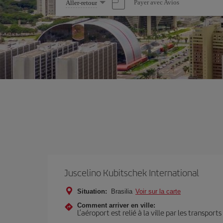
Sélectionnez
Payer avec Avios
Aller-retour
une
option
Juscelino Kubitschek International
Situation:
Brasilia
Voir sur la carte
Comment arriver en ville:
L’aéroport est relié à la ville par les transport