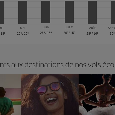
Juin
Juillet
ril
Mai
Août
Sept
26º
/
15º
26º
/
15º
/
18º
26º
/
16º
28º
/
16º
30º
ts aux destinations de nos vols éc