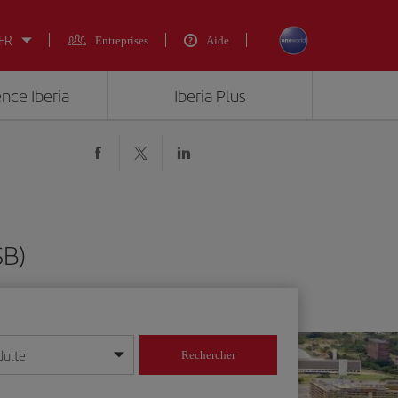
 FR
Entreprises
Aide
ence Iberia
Iberia Plus
SB)
dulte
Rechercher
r/mois/année