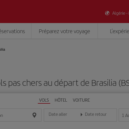
Algérie -
éservations
Préparez votre voyage
L’expéri
ilia
ls pas chers au départ de Brasilia (B
VOLS
HÔTEL
VOITURE
Date aller
Date retour
1
A
on
Entrez la date au format jour/mois/année
Entrez la date au format jou