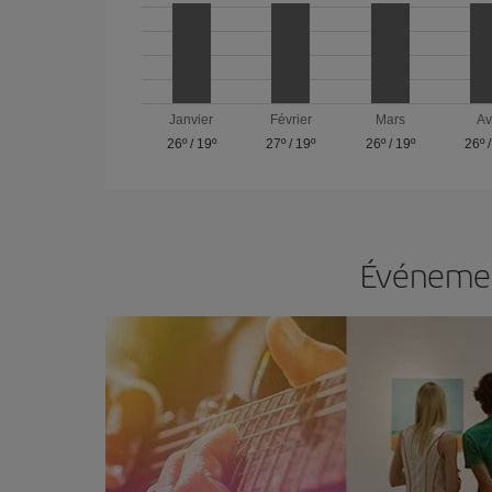
Janvier
Février
Mars
Av
26º
/
19º
27º
/
19º
26º
/
19º
26º
Événemen