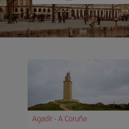
una
opción
Agadir
-
A Coruña