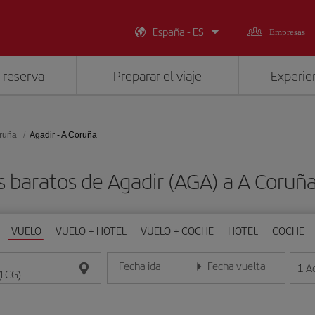
España - ES
Empresas
 reserva
Preparar el viaje
Experien
ruña
Agadir - A Coruña
s baratos de Agadir (AGA) a A Coruña
VUELO
VUELO + HOTEL
VUELO + COCHE
HOTEL
COCHE
Fecha ida
Fecha vuelta
1
A
Introduce la fecha en formato día/mes/año
Introduce la fecha en format