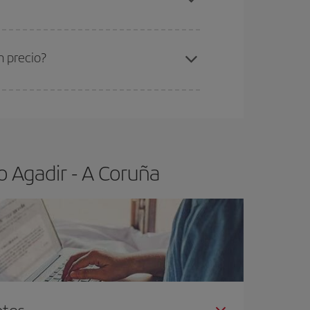
ra el vuelo más barato.
n precio?
ser flexible.
Lo normal es que
cuanto antes
 poco abiertos, podrás
elegir el precio más
o Agadir - A Coruña