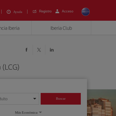
Registro
Acceso
Ayuda
cia Iberia
Iberia Club
 (LCG)
dulto
Buscar
o día/mes/año
Más Económica