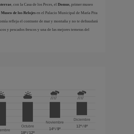
sterrae
, con la Casa de los Peces, el
Domus
, primer museo
l
Museo de los Relojes
en el Palacio Municipal de María Pita
omía refleja el contraste de mar y montaña y no te defraudará
cos y pescados frescos y una de las mejores terneras del
Diciembre
Noviembre
Octubre
12º
/
8º
14º
/
9º
iembre
18º
/
12º