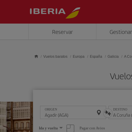
Saltar al contenido principal
Reservar
Gestionar
Vuelos baratos
Europa
España
Galicia
A Co
Vuelo
ORIGEN
DESTINO
Seleccione
Pagar con Avios
Ida y vuelta