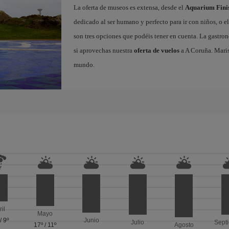
La oferta de museos es extensa, desde el
Aquarium Fini
dedicado al ser humano y perfecto para ir con niños, o e
son tres opciones que podéis tener en cuenta. La gastron
si aprovechas nuestra
oferta de vuelos
a A Coruña. Maris
mundo.
ril
Mayo
/
9º
Junio
Julio
Sept
17º
/
11º
Agosto