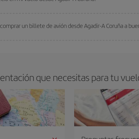
arte el mejor precio según tus necesidades de viaje. La tarifa básica, te asegu
 comprar un billete de avión desde Agadir-A Coruña a bue
os baratos. Las claves para encontrar los mejores precios son
anticiparte y 
drán. Además, si buscas los vuelos con las fechas y los horarios del viaje un
ntación que necesitas para tu vuel