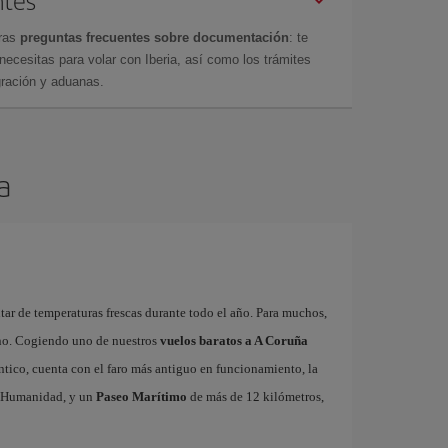
ntes
tras
preguntas frecuentes sobre documentación
: te
cesitas para volar con Iberia, así como los trámites
gración y aduanas.
a
utar de temperaturas frescas durante todo el año. Para muchos,
ano. Cogiendo uno de nuestros
vuelos baratos a A Coruña
ntico, cuenta con el faro más antiguo en funcionamiento, la
la Humanidad, y un
Paseo Marítimo
de más de 12 kilómetros,