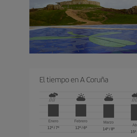
El tiempo en A Coruña
Enero
Febrero
Marzo
Ab
12º
/
7º
12º
/
6º
14º
/
8º
15º