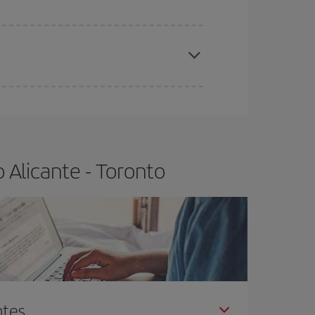
elo y de que las tarifas más baratas (turista)
icante-Toronto-dest
.
ra el vuelo más barato.
 Alicante - Toronto
ntes