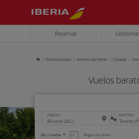
Saltar al contenido principal
Reservar
Gestionar
Vuelos baratos
América del Norte
Canadá
Tor
Vuelos barat
ORIGEN
DESTINO
Seleccione
Pagar con Avios
Ida y vuelta