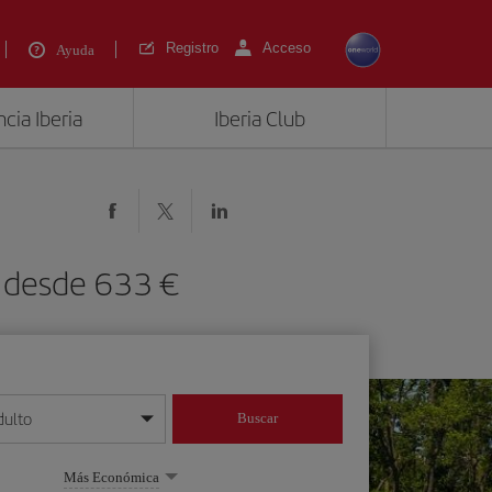
Registro
Acceso
Ayuda
cia Iberia
Iberia Club
) desde 633 €
dulto
Buscar
o día/mes/año
Más Económica