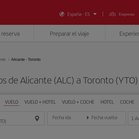
España - ES
Empresas
 reserva
Preparar el viaje
Experien
onto
Alicante - Toronto
os de Alicante (ALC) a Toronto (YTO
VUELO
VUELO + HOTEL
VUELO + COCHE
HOTEL
COCHE
Fecha ida
Fecha vuelta
1
A
Introduce la fecha en formato día/mes/año
Introduce la fecha en format