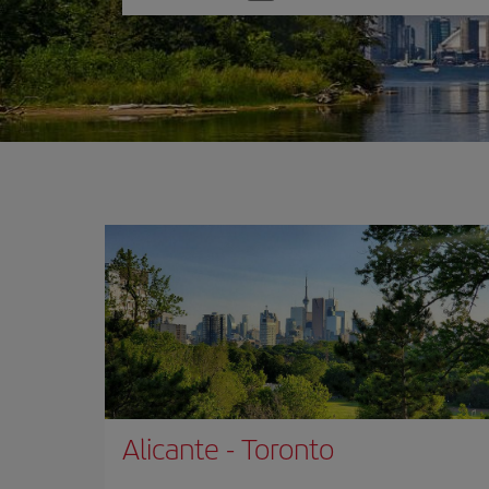
una
opción
Alicante
-
Toronto