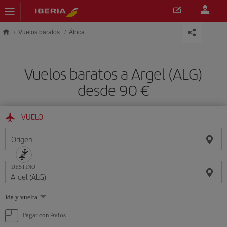
Saltar al contenido principal
Vuelos baratos
África
Vuelos baratos a Argel (ALG)
desde 90 €
VUELO
Origen
DESTINO
Seleccione
Ida y vuelta
una
opción
Pagar con Avios