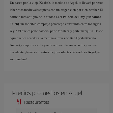
Un paseo por la vieja
Kasbah
, la medina de Argel, te llevará por esos
laberintos medievales típicos con un origen cien por cien bereber. El
edificio más antiguo de la ciudad es el
Palacio del Dey (Mohamed
Taleb)
, un soberbio complejo palaciego construido entre los siglos
X y XVI que es parte palacio, parte fortaleza y parte mezquita. Desde
aquí puedes acceder a la medina a través de
Bab Djedid
(Puerta
Nueva) y empezar a callejear descubriendo sus secretos y su aire
decadente. ¡Reserva nuestras mejores
ofertas de vuelos a Argel
, te
sorprenderá!
Precios promedios en Argel
Restaurantes