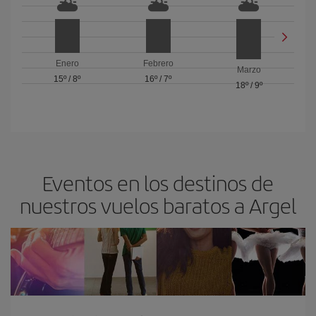
Enero
Febrero
Marzo
15º
/
8º
16º
/
7º
18º
/
9º
Eventos en los destinos de
nuestros vuelos baratos a Argel