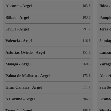
Alicante
-
Argel
Ibiza
-
103 €
Bilbao
-
Argel
Pampl
103 €
Sevilla
-
Argel
Jerez 
291 €
Valencia
-
Argel
Santia
116 €
Asturias-Oviedo
-
Argel
Lanza
151 €
Málaga
-
Argel
Zarag
260 €
Palma de Mallorca
-
Argel
Almer
173 €
Gran Canaria
-
Argel
San Se
311 €
A Coruña
-
Argel
Grana
306 €
Tenerife
-
Argel
Vitori
188 €