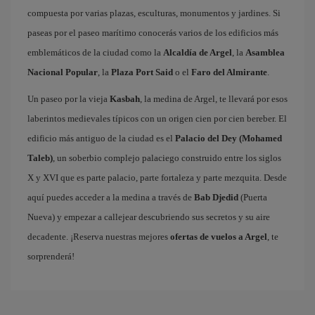
compuesta por varias plazas, esculturas, monumentos y jardines. Si
paseas por el paseo marítimo conocerás varios de los edificios más
emblemáticos de la ciudad como la
Alcaldía de Argel
, la
Asamblea
Nacional Popular
, la
Plaza Port Said
o el
Faro del Almirante
.
Un paseo por la vieja
Kasbah
, la medina de Argel, te llevará por esos
laberintos medievales típicos con un origen cien por cien bereber. El
edificio más antiguo de la ciudad es el
Palacio del Dey (Mohamed
Taleb)
, un soberbio complejo palaciego construido entre los siglos
X y XVI que es parte palacio, parte fortaleza y parte mezquita. Desde
aquí puedes acceder a la medina a través de
Bab Djedid
(Puerta
Nueva) y empezar a callejear descubriendo sus secretos y su aire
decadente. ¡Reserva nuestras mejores
ofertas de vuelos a Argel
, te
sorprenderá!