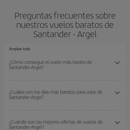
Preguntas frecuentes sobre
nuestros vuelos baratos de
Santander - Argel
Ampliar todo
¿Cómo conseguir el vuelo más barato de
Santander-Argel?
Podrás ahorrar en tu billete de avión de Santander-Argel-dest y
conseguir el vuelo más barato si evitas temporadas altas,
¿Cuáles son los días más baratos para volar de
Santander-Argel?
compras con antelación y puedes ser flexible con las fechas y
horarios de ida y vuelta.
Para saber qué días te saldrá más económico volar, solo tienes
que empezar una consulta en nuestro
buscador de vuelos
¿Cuándo son las mejores ofertas de vuelos de
Santander-Argel?
baratos
. Dinos desde dónde vuelas, a dónde quieres ir y en qué