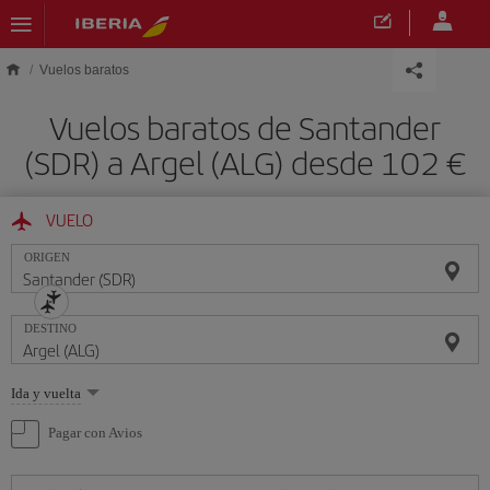
Saltar al contenido principal
Vuelos baratos
Vuelos baratos de Santander
(SDR) a Argel (ALG) desde 102 €
VUELO
ORIGEN
DESTINO
Seleccione
Ida y vuelta
una
opción
Pagar con Avios