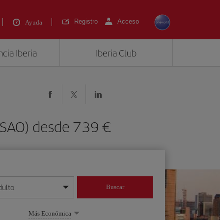
Registro
Acceso
Ayuda
cia Iberia
Iberia Club
 (SAO) desde 739 €
dulto
Buscar
o día/mes/año
Más Económica