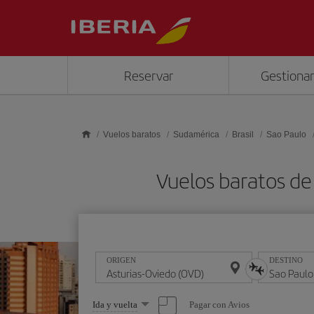
Saltar al contenido principal
Reservar
Gestionar
Vuelos baratos
Sudamérica
Brasil
Sao Paulo
Vuelos baratos de
ORIGEN
DESTINO
Seleccione
Pagar con Avios
Ida y vuelta