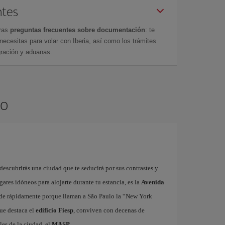
ntes
tras
preguntas frecuentes sobre documentación
: te
cesitas para volar con Iberia, así como los trámites
gración y aduanas.
lo
descubrirás una ciudad que te seducirá por sus contrastes y
gares idóneos para alojarte durante tu estancia, es la
Avenida
iende rápidamente porque llaman a São Paulo la “New York
que destaca el
edificio Fiesp
, conviven con decenas de
es de la ciudad, el
MASP
.