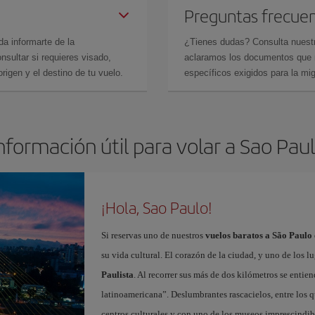
Preguntas frecue
da informarte de la
¿Tienes dudas? Consulta nues
sultar si requieres visado,
aclaramos los documentos que ne
rigen y el destino de tu vuelo.
específicos exigidos para la mi
nformación útil para volar a Sao Pau
¡Hola, Sao Paulo!
Si reservas uno de nuestros
vuelos baratos a São Paulo
su vida cultural. El corazón de la ciudad, y uno de los lu
Paulista
. Al recorrer sus más de dos kilómetros se ent
latinoamericana”. Deslumbrantes rascacielos, entre los 
centros culturales y con uno de los museos imprescindibl