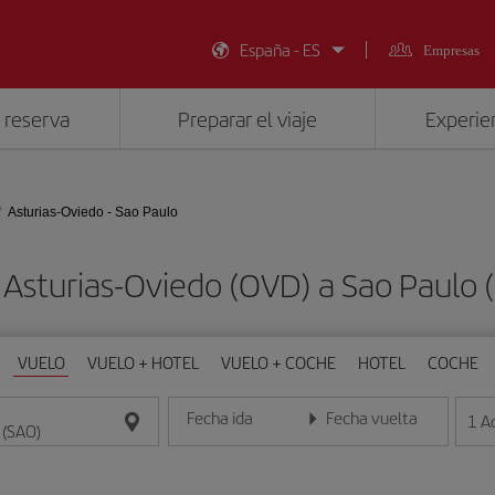
España - ES
Empresas
 reserva
Preparar el viaje
Experien
Asturias-Oviedo - Sao Paulo
 Asturias-Oviedo (OVD) a Sao Paulo
VUELO
VUELO + HOTEL
VUELO + COCHE
HOTEL
COCHE
Fecha ida
Fecha vuelta
1
A
Introduce la fecha en formato día/mes/año
Introduce la fecha en format