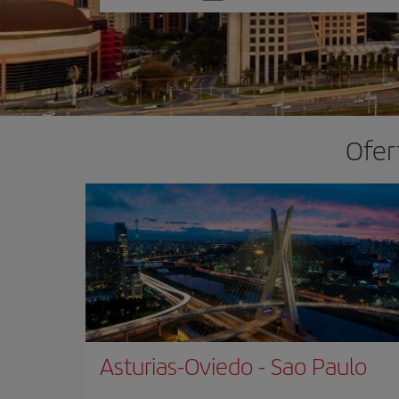
una
opción
Ofer
Asturias-Oviedo
-
Sao Paulo