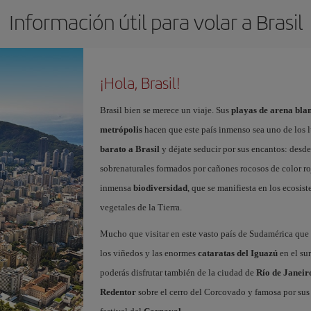
Información útil para volar a Brasil
¡Hola, Brasil!
Brasil bien se merece un viaje. Sus
playas de arena blan
metrópolis
hacen que este país inmenso sea uno de los 
barato a Brasil
y déjate seducir por sus encantos: desde
sobrenaturales formados por cañones rocosos de color roj
inmensa
biodiversidad
, que se manifiesta en los ecosi
vegetales de la Tierra.
Mucho que visitar en este vasto país de Sudamérica que
los viñedos y las enormes
cataratas del Iguazú
en el sur
poderás disfrutar también de la ciudad de
Río de Janeir
Redentor
sobre el cerro del Corcovado y famosa por sus