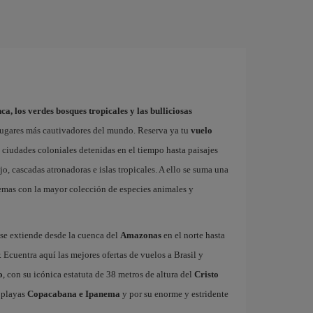
ca, los verdes bosques tropicales y las bulliciosas
lugares más cautivadores del mundo. Reserva ya tu
vuelo
 ciudades coloniales detenidas en el tiempo hasta paisajes
o, cascadas atronadoras e islas tropicales. A ello se suma una
stemas con la mayor colección de especies animales y
 se extiende desde la cuenca del
Amazonas
en el norte hasta
. Ecuentra aquí las mejores ofertas de vuelos a Brasil y
o
, con su icónica estatuta de 38 metros de altura del
Cristo
 playas
Copacabana e Ipanema
y por su enorme y estridente