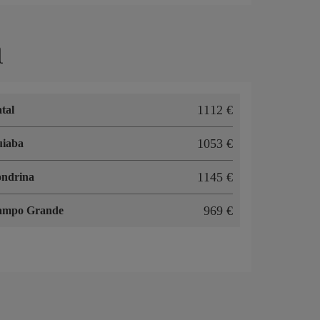
l
1112 €
tal
1053 €
uiaba
1145 €
ndrina
969 €
ampo Grande