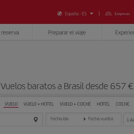
España - ES
Empresas
 reserva
Preparar el viaje
Experien
Vuelos baratos a Brasil desde 657 €
VUELO
VUELO + HOTEL
VUELO + COCHE
HOTEL
COCHE
Fecha ida
Fecha vuelta
1
A
Introduce la fecha en formato día/mes/año
Introduce la fecha en format