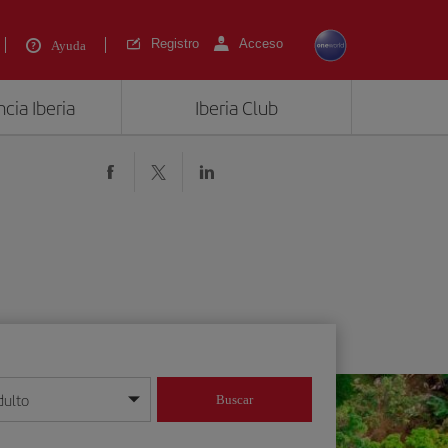
Registro
Acceso
Ayuda
cia Iberia
Iberia Club
dulto
Buscar
o día/mes/año