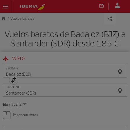
Saltar al contenido principal
Vuelos baratos
Vuelos baratos de Badajoz (BJZ) a
Santander (SDR) desde 185 €
VUELO
ORIGEN
DESTINO
Seleccione
Ida y vuelta
una
opción
Pagar con Avios