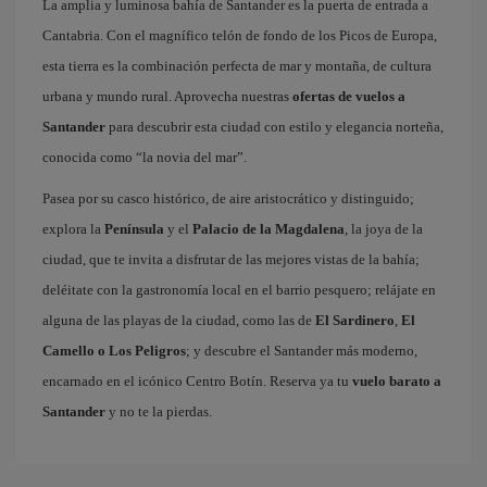
La amplia y luminosa bahía de Santander es la puerta de entrada a
Cantabria. Con el magnífico telón de fondo de los Picos de Europa,
esta tierra es la combinación perfecta de mar y montaña, de cultura
urbana y mundo rural. Aprovecha nuestras
ofertas de vuelos a
Santander
para descubrir esta ciudad con estilo y elegancia norteña,
conocida como “la novia del mar”.
Pasea por su casco histórico, de aire aristocrático y distinguido;
explora la
Península
y el
Palacio de la Magdalena
, la joya de la
ciudad, que te invita a disfrutar de las mejores vistas de la bahía;
deléitate con la gastronomía local en el barrio pesquero; relájate en
alguna de las playas de la ciudad, como las de
El Sardinero
,
El
Camello o Los Peligros
; y descubre el Santander más moderno,
encarnado en el icónico Centro Botín. Reserva ya tu
vuelo barato a
Santander
y no te la pierdas.