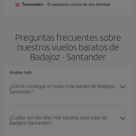
Terminales:
El aerpuerto consta de una terminal.
Preguntas frecuentes sobre
nuestros vuelos baratos de
Badajoz - Santander
Ampliar todo
¿Cómo conseguir el vuelo más barato de Badajoz-
Santander?
Podrás ahorrar en tu billete de avión de Badajoz-Santander-dest y
conseguir el vuelo más barato si evitas temporadas altas,
¿Cuáles son los días más baratos para volar de
Badajoz-Santander?
compras con antelación y puedes ser flexible con las fechas y
horarios de ida y vuelta.