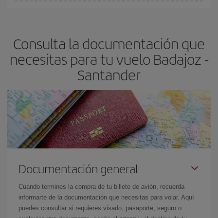
Cualquier día de la semana puedes encontrar vuelos baratos. Las
claves para encontrar los mejores precios son
anticiparte y ser
flexible.
Lo normal es que
cuanto antes
reserves tus billetes de
Consulta la documentación que
avión más baratos te saldrán. Además, si buscas los vuelos con
las fechas y los horarios del viaje un poco abiertos, podrás
elegir
necesitas para tu vuelo Badajoz -
el precio más barato.
Santander
Documentación general
Cuando termines la compra de tu billete de avión, recuerda
informarte de la documentación que necesitas para volar. Aquí
puedes consultar si requieres visado, pasaporte, seguro o