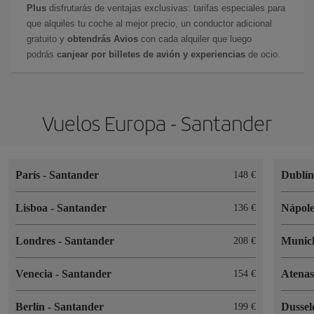
Plus
disfrutarás de ventajas exclusivas: tarifas especiales para
que alquiles tu coche al mejor precio, un conductor adicional
gratuito y
obtendrás Avios
con cada alquiler que luego
podrás
canjear por billetes de avión y experiencias
de ocio.
Vuelos Europa - Santander
París
-
Santander
Dublí
148 €
Lisboa
-
Santander
Nápol
136 €
Londres
-
Santander
Muni
208 €
Venecia
-
Santander
Atena
154 €
Berlín
-
Santander
Dussel
199 €