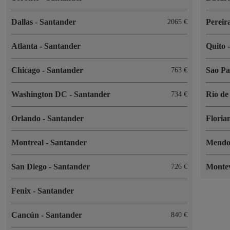
Dallas
-
Santander
Pereir
2065 €
Atlanta
-
Santander
Quito
Chicago
-
Santander
Sao P
763 €
Washington DC
-
Santander
Río de
734 €
Orlando
-
Santander
Floria
Montreal
-
Santander
Mend
San Diego
-
Santander
Monte
726 €
Fenix
-
Santander
Cancún
-
Santander
840 €