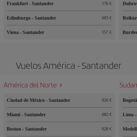
Frankfurt
-
Santander
Dubro
176 €
Edimburgo
-
Santander
Reikia
603 €
Viena
-
Santander
Burde
157 €
Vuelos América - Santander
América del Norte
Sudam
Ciudad de México
-
Santander
Bogot
826 €
Miami
-
Santander
Lima
682 €
Boston
-
Santander
Medel
628 €