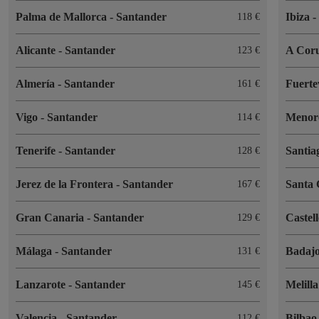
Palma de Mallorca
-
Santander
Ibiza
118 €
Alicante
-
Santander
A Cor
123 €
Almería
-
Santander
Fuert
161 €
Vigo
-
Santander
Menor
114 €
Tenerife
-
Santander
Santia
128 €
Jerez de la Frontera
-
Santander
Santa
167 €
Gran Canaria
-
Santander
Castel
129 €
Málaga
-
Santander
Badaj
131 €
Lanzarote
-
Santander
Melill
145 €
Valencia
-
Santander
Bilba
112 €