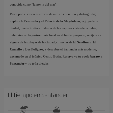
conocida como “la novia del mar”.
Pasea por su casco histórico, de aire aristocrático y distinguido;
explora la
Península
y el
Palacio de la Magdalena
, la joya de la
ciudad, que te invita a disfrutar de las mejores vistas de la bahía;
deléitate con la gastronomía local en el barrio pesquero; relájate en
alguna de las playas de la ciudad, como las de
El Sardinero
,
El
Camello o Los Peligros
; y descubre el Santander más moderno,
encarnado en el icónico Centro Botín. Reserva ya tu
vuelo barato a
Santander
y no te la pierdas.
El tiempo en Santander