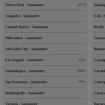
Nueva York
-
Santander
Santia
627 €
Acapulco
-
Santander
Cali
-
Ciudad Juárez
-
Santander
Recife
Milwaukee
-
Santander
Guaya
Salt Lake City
-
Santander
Buenos
Los Angeles
-
Santander
Cartag
752 €
Guadalajara
-
Santander
Cordo
1206 €
San Francisco
-
Santander
Conce
776 €
Indianapolis
-
Santander
Carac
Toronto
-
Santander
Bucar