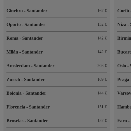
Ginebra
-
Santander
Corfú
167 €
Oporto
-
Santander
Niza
-
132 €
Roma
-
Santander
Birmi
142 €
Milán
-
Santander
Bucar
142 €
Amsterdam
-
Santander
Oslo
-
208 €
Zurich
-
Santander
Praga
169 €
Bolonia
-
Santander
Varso
144 €
Florencia
-
Santander
Hamb
151 €
Bruselas
-
Santander
Faro
-
157 €