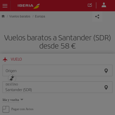
Saltar al contenido principal
Vuelos baratos
Europa
Vuelos baratos a Santander (SDR)
desde 58 €
VUELO
Origen
DESTINO
Seleccione
Ida y vuelta
una
opción
Pagar con Avios