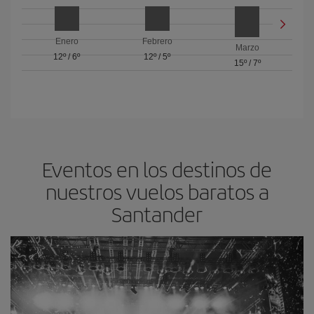
Enero
Febrero
Marzo
12º
/
6º
12º
/
5º
15º
/
7º
Eventos en los destinos de
nuestros vuelos baratos a
Santander