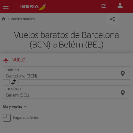
Saltar al contenido principal
Vuelos baratos
Vuelos baratos de Barcelona
(BCN) a Belém (BEL)
VUELO
ORIGEN
DESTINO
Seleccione
Ida y vuelta
una
opción
Pagar con Avios