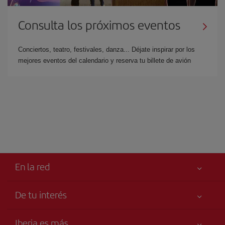
Consulta los próximos eventos
Conciertos, teatro, festivales, danza... Déjate inspirar por los
mejores eventos del calendario y reserva tu billete de avión
En la red
De tu interés
Iberia Joven
Mejor precio garantizado
Iberia es más