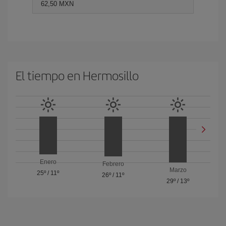
62,50 MXN
El tiempo en Hermosillo
Enero
Febrero
Marzo
25º
/
11º
26º
/
11º
29º
/
13º