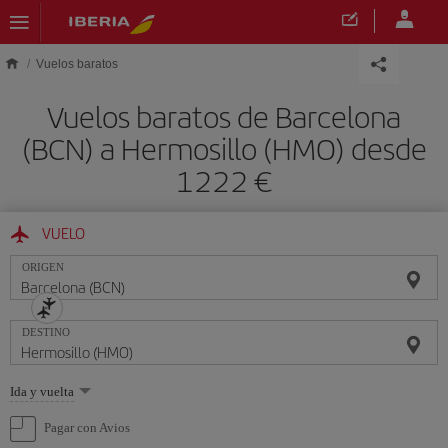
Saltar al contenido principal
Vuelos baratos
Vuelos baratos de Barcelona
(BCN) a Hermosillo (HMO) desde
1222 €
VUELO
ORIGEN
DESTINO
Seleccione
Ida y vuelta
una
opción
Pagar con Avios