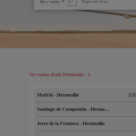
Seleccione
Pagar con Avios
Ida y vuelta
una
opción
Ver vuelos desde Hermosillo
83
Madrid
-
Hermosillo
Santiago de Compostela
-
Hermosillo
Jerez de la Frontera
-
Hermosillo