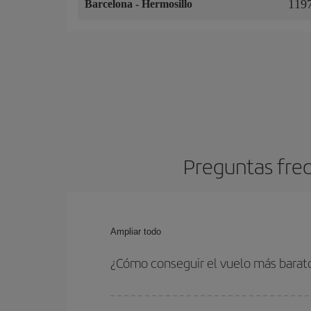
119
Barcelona
-
Hermosillo
Preguntas frec
Ampliar todo
¿Cómo conseguir el vuelo más barat
Podrás ahorrar en tu billete de avión y conseguir