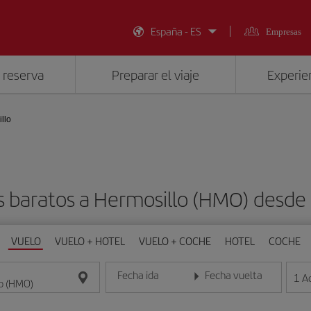
España - ES
Empresas
 reserva
Preparar el viaje
Experien
llo
s baratos a Hermosillo (HMO) desde
VUELO
VUELO + HOTEL
VUELO + COCHE
HOTEL
COCHE
Fecha ida
Fecha vuelta
1
A
Introduce la fecha en formato día/mes/año
Introduce la fecha en format