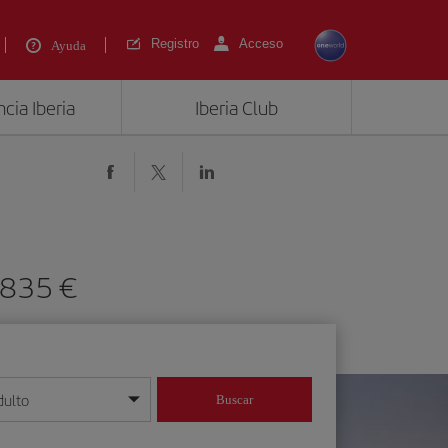
Registro
Acceso
Ayuda
cia Iberia
Iberia Club
 835 €
dulto
Buscar
o día/mes/año