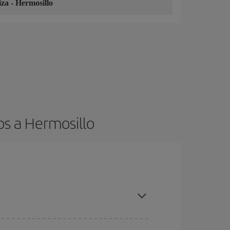
iza
-
Hermosillo
os a Hermosillo
es ser flexible con las fechas y horarios de ida y