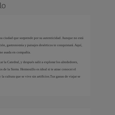
lo
na ciudad que sorprende por su autenticidad. Aunque no está
ción, gastronomía y paisajes desérticos te conquistará. Aquí,
arne asada en compañía.
r la Catedral, y después salir a explorar los alrededores,
 de la Sierra. Hermosillo es ideal si te atrae conocer el
 la cultura que se vive sin artificios.Tus ganas de viajar se