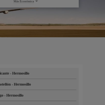
Más Económica
icante
-
Hermosillo
stellón
-
Hermosillo
igo
-
Hermosillo