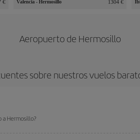
7 €
1304 €
Valencia
-
Hermosillo
Ib
Aeropuerto de Hermosillo
uentes sobre nuestros vuelos barat
o a Hermosillo?
 el vuelo más barato si evitas temporadas altas, compras con antelación y pued