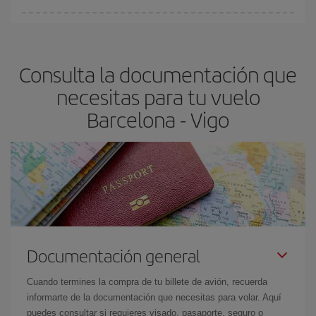
Cualquier día de la semana puedes encontrar vuelos baratos. Las
claves para encontrar los mejores precios son
anticiparte y ser
flexible.
Lo normal es que
cuanto antes
reserves tus billetes de
Consulta la documentación que
avión más baratos te saldrán. Además, si buscas los vuelos con
las fechas y los horarios del viaje un poco abiertos, podrás
elegir
necesitas para tu vuelo
el precio más barato.
Barcelona - Vigo
Documentación general
Cuando termines la compra de tu billete de avión, recuerda
informarte de la documentación que necesitas para volar. Aquí
puedes consultar si requieres visado, pasaporte, seguro o