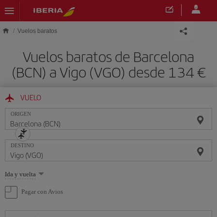
Saltar al contenido principal
Vuelos baratos
Vuelos baratos de Barcelona
(BCN) a Vigo (VGO) desde 134 €
VUELO
ORIGEN
DESTINO
Seleccione
Ida y vuelta
una
opción
Pagar con Avios