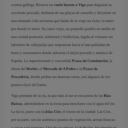
costera gallega. Reserva un
vuelo barato a Vigo
para degustar su
excelente pescado, disfrutar de sus playas de ensueño y divertirte en
una animada vida nocturna que harán de tu viaje un éxito, lo mires
por donde lo mires. Su casco viejo, un pequeño pueblo en medio de
una ciudad portuaria, industrial y bulliciosa, regala al visitante un
laberinto de callejuelas que serpentean hacia el mar pobladas de
bares y restaurantes donde saborear el mejor pescado y marisco de
España. La impresionante y concurrida
Praza da Constitución
, la
ribera del
Berbés
, el
Mercado de A Pedra
o la
Praza da
Pescadería
, donde probar sus famosas ostras, son algunos de los
puntos clave del barrio.
Vigo presume de su ría, la que más al sur se encuentra de las
Rías
Baixas
, adentrándose en la tierra para mezclarse con el agua del río.
La ría es, junto con las
Islas Cíes
, el tesoro de la ciudad. Las Cíes,
por su parte, son un auténtico paraíso de vegetación, arenas blancas
y aguas azul turquesa. Una de sus playas, la de Rodas, fue elegida en