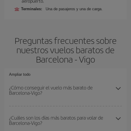
aeropuerto.
Terminales:
Una de pasajeros y una de carga.
Preguntas frecuentes sobre
nuestros vuelos baratos de
Barcelona - Vigo
Ampliar todo
¿Cómo conseguir el vuelo más barato de
Barcelona-Vigo?
Podrás ahorrar en tu billete de avión de Barcelona-Vigo-dest y
conseguir el vuelo más barato si evitas temporadas altas,
¿Cuáles son los días más baratos para volar de
Barcelona-Vigo?
compras con antelación y puedes ser flexible con las fechas y
horarios de ida y vuelta.