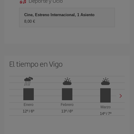
Deporte y Ocio
Cine, Estreno Internacional, 1 Asiento
8,00 €
El tiempo en Vigo
Enero
Febrero
Marzo
12º
/
6º
13º
/
6º
14º
/
7º