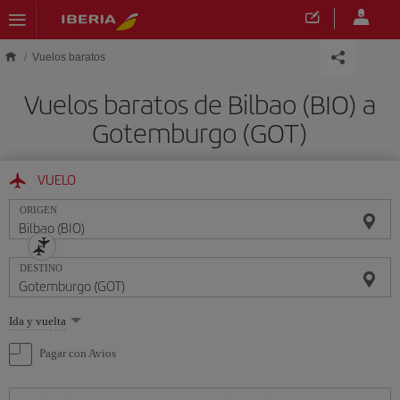
Saltar al contenido principal
Vuelos baratos
Vuelos baratos de Bilbao (BIO) a
Gotemburgo (GOT)
VUELO
ORIGEN
DESTINO
Seleccione
Ida y vuelta
una
opción
Pagar con Avios