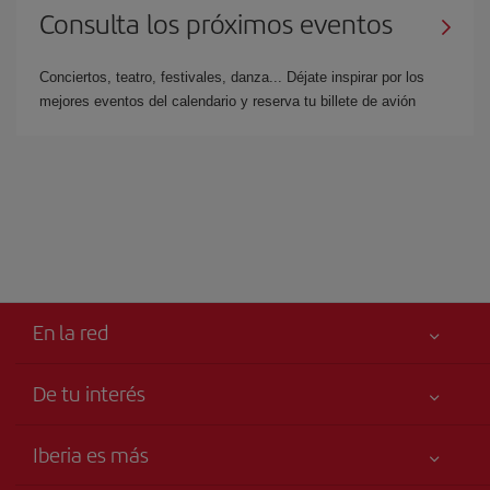
Consulta los próximos eventos
Conciertos, teatro, festivales, danza... Déjate inspirar por los
mejores eventos del calendario y reserva tu billete de avión
En la red
De tu interés
Iberia Joven
Mejor precio garantizado
Iberia es más
Tu seguridad es lo primero