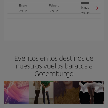
Enero
Febrero
Marzo
2º
/
-2º
2º
/
-3º
5º
/
-1º
Eventos en los destinos de
nuestros vuelos baratos a
Gotemburgo