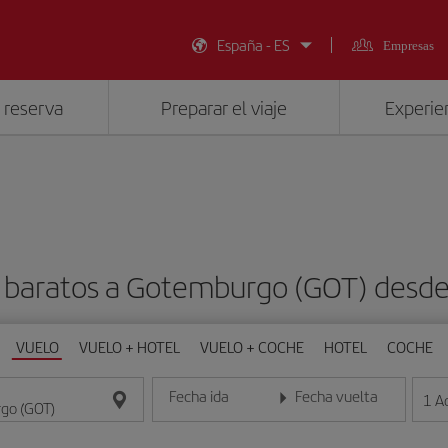
España - ES
Empresas
 reserva
Preparar el viaje
Experien
 baratos a Gotemburgo (GOT) desd
VUELO
VUELO + HOTEL
VUELO + COCHE
HOTEL
COCHE
Fecha ida
Fecha vuelta
1
A
Introduce la fecha en formato día/mes/año
Introduce la fecha en format