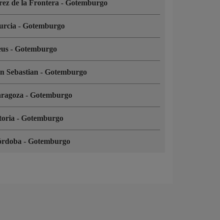
rez de la Frontera
-
Gotemburgo
urcia
-
Gotemburgo
eus
-
Gotemburgo
n Sebastian
-
Gotemburgo
aragoza
-
Gotemburgo
toria
-
Gotemburgo
órdoba
-
Gotemburgo