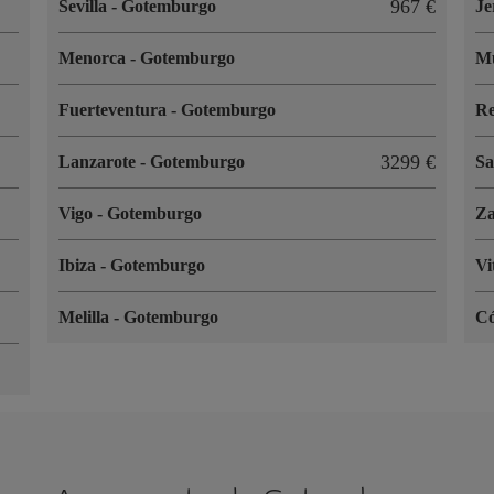
967 €
Sevilla
-
Gotemburgo
Je
Menorca
-
Gotemburgo
M
Fuerteventura
-
Gotemburgo
R
3299 €
Lanzarote
-
Gotemburgo
Sa
Vigo
-
Gotemburgo
Z
Ibiza
-
Gotemburgo
Vi
Melilla
-
Gotemburgo
C