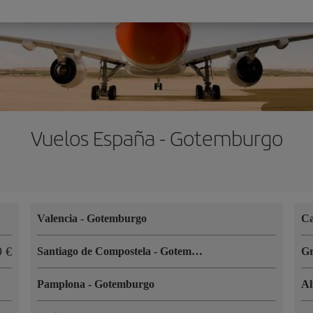
Vuelos España - Gotemburgo
Valencia
-
Gotemburgo
Ca
9 €
Santiago de Compostela
-
Gotemburgo
G
Pamplona
-
Gotemburgo
A