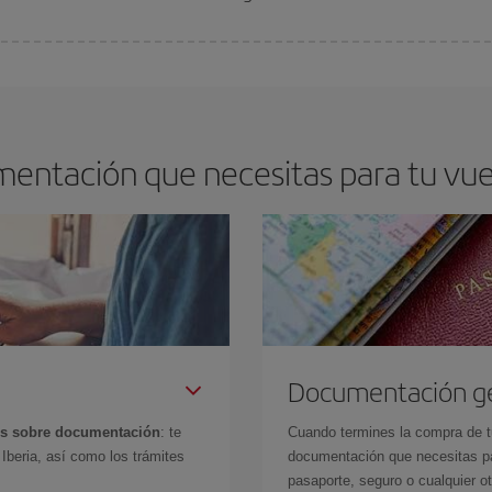
arte el mejor precio según tus necesidades de viaje. La tarifa básica, te asegu
mentación que necesitas para tu v
Documentación g
es sobre documentación
: te
Cuando termines la compra de tu 
Iberia, así como los trámites
documentación que necesitas par
pasaporte, seguro o cualquier ot