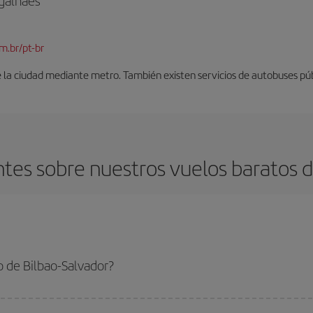
galhães
m.br/pt-br
 la ciudad mediante metro. También existen servicios de autobuses púb
tes sobre nuestros vuelos baratos de
 de Bilbao-Salvador?
alvador-dest y conseguir el vuelo más barato si evitas temporadas altas, comp