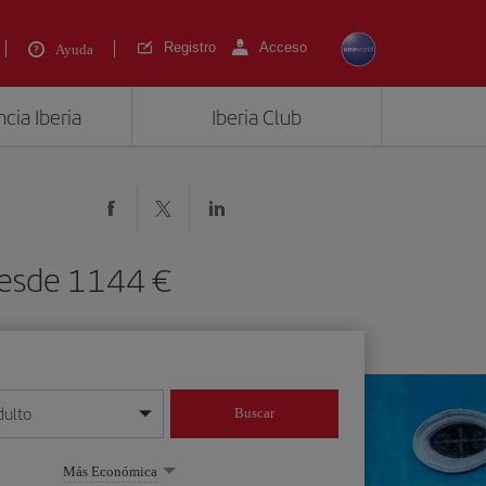
Registro
Acceso
Ayuda
cia Iberia
Iberia Club
 desde 1144 €
dulto
Buscar
o día/mes/año
Más Económica