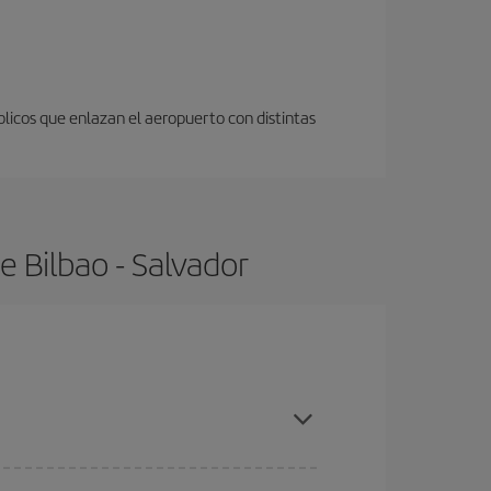
licos que enlazan el aeropuerto con distintas
 Bilbao - Salvador
ras con antelación y puedes ser flexible con las