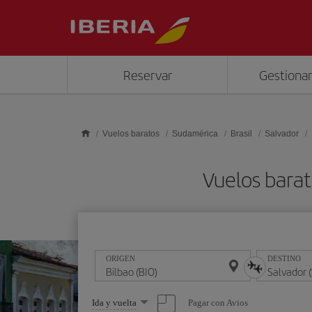
Saltar al contenido principal
Reservar
Gestionar
Vuelos baratos
Sudamérica
Brasil
Salvador
Vuelos barat
ORIGEN
DESTINO
Seleccione
Pagar con Avios
Ida y vuelta