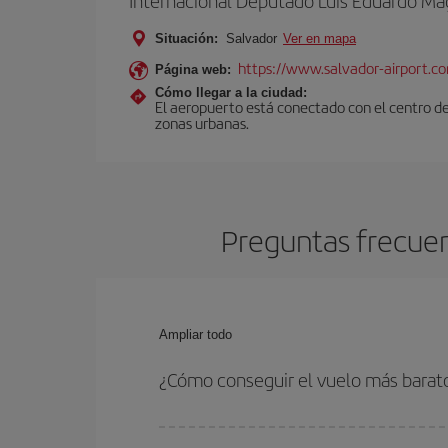
Internacional Deputado Luís Eduardo Ma
Situación:
Salvador
Ver en mapa
https://www.salvador-airport.co
Página web:
Cómo llegar a la ciudad:
El aeropuerto está conectado con el centro de
zonas urbanas.
Preguntas frecuen
Ampliar todo
¿Cómo conseguir el vuelo más barato
Podrás ahorrar en tu billete de avión de Bilbao-S