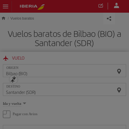
Saltar al contenido principal
Vuelos baratos
Vuelos baratos de Bilbao (BIO) a
Santander (SDR)
VUELO
ORIGEN
DESTINO
Seleccione
Ida y vuelta
una
opción
Pagar con Avios