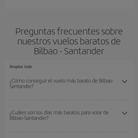
Preguntas frecuentes sobre
nuestros vuelos baratos de
Bilbao - Santander
Ampliar todo
¿Cómo conseguir el vuelo más barato de Bilbao-
Santander?
Podrás ahorrar en tu billete de avión de Bilbao-Santander-dest y
conseguir el vuelo más barato si evitas temporadas altas,
¿Cuáles son los días más baratos para volar de
Bilbao-Santander?
compras con antelación y puedes ser flexible con las fechas y
horarios de ida y vuelta.
Para saber qué días te saldrá más económico volar, solo tienes