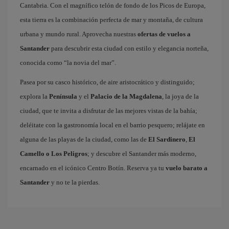
Cantabria. Con el magnífico telón de fondo de los Picos de Europa,
esta tierra es la combinación perfecta de mar y montaña, de cultura
urbana y mundo rural. Aprovecha nuestras
ofertas de vuelos a
Santander
para descubrir esta ciudad con estilo y elegancia norteña,
conocida como “la novia del mar”.
Pasea por su casco histórico, de aire aristocrático y distinguido;
explora la
Península
y el
Palacio de la Magdalena
, la joya de la
ciudad, que te invita a disfrutar de las mejores vistas de la bahía;
deléitate con la gastronomía local en el barrio pesquero; relájate en
alguna de las playas de la ciudad, como las de
El Sardinero
,
El
Camello o Los Peligros
; y descubre el Santander más moderno,
encarnado en el icónico Centro Botín. Reserva ya tu
vuelo barato a
Santander
y no te la pierdas.