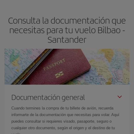
claves para encontrar los mejores precios son
anticiparte y ser
flexible.
Lo normal es que
cuanto antes
reserves tus billetes de
Consulta la documentación que
avión más baratos te saldrán. Además, si buscas los vuelos con
las fechas y los horarios del viaje un poco abiertos, podrás
elegir
necesitas para tu vuelo Bilbao -
el precio más barato.
Santander
Documentación general
Cuando termines la compra de tu billete de avión, recuerda
informarte de la documentación que necesitas para volar. Aquí
puedes consultar si requieres visado, pasaporte, seguro o
cualquier otro documento, según el origen y el destino de tu