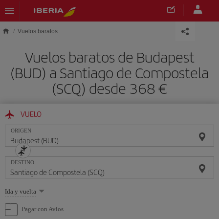
Saltar al contenido principal
Vuelos baratos
Vuelos baratos de Budapest
(BUD) a Santiago de Compostela
(SCQ) desde 368 €
VUELO
ORIGEN
DESTINO
Seleccione
Ida y vuelta
una
opción
Pagar con Avios