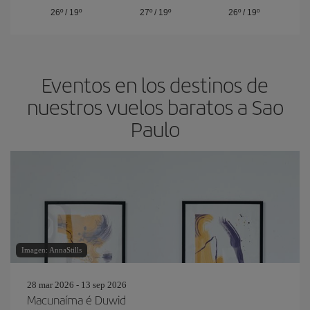
26º
/
19º
27º
/
19º
26º
/
19º
Eventos en los destinos de
nuestros vuelos baratos a Sao
Paulo
Imagen: AnnaStills
28 mar 2026 - 13 sep 2026
Macunaíma é Duwid