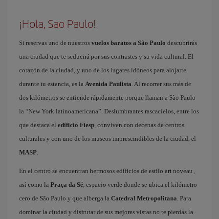
¡Hola, Sao Paulo!
Si reservas uno de nuestros
vuelos baratos a São Paulo
descubrirás
una ciudad que te seducirá por sus contrastes y su vida cultural. El
corazón de la ciudad, y uno de los lugares idóneos para alojarte
durante tu estancia, es la
Avenida Paulista
. Al recorrer sus más de
dos kilómetros se entiende rápidamente porque llaman a São Paulo
la “New York latinoamericana”. Deslumbrantes rascacielos, entre los
que destaca el
edificio Fiesp
, conviven con decenas de centros
culturales y con uno de los museos imprescindibles de la ciudad, el
MASP
.
En el centro se encuentran hermosos edificios de estilo art noveau ,
así como la
Praça da Sé
, espacio verde donde se ubica el kilómetro
cero de São Paulo y que alberga la
Catedral Metropolitana
. Para
dominar la ciudad y disfrutar de sus mejores vistas no te pierdas la