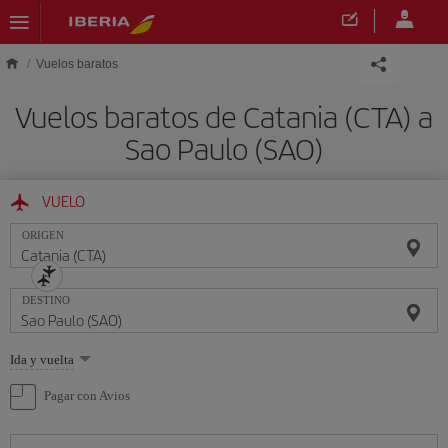
Saltar al contenido principal
Vuelos baratos
Vuelos baratos de Catania (CTA) a
Sao Paulo (SAO)
VUELO
ORIGEN
DESTINO
Seleccione
Ida y vuelta
una
opción
Pagar con Avios