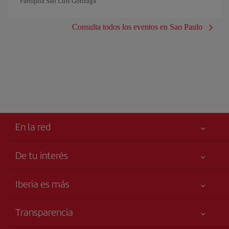
Paróquia São Luís Gonzaga
Consulta todos los eventos en Sao Paulo
En la red
De tu interés
Iberia Joven
Mejor precio garantizado
Iberia es más
Tu seguridad es lo primero
Noticias y Novedades
Declaración de accesibilidad
Transparencia
Talento a bordo
Compromiso de servicio