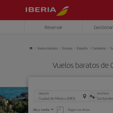
Saltar al contenido principal
Reservar
Gestionar
Vuelos baratos
Europa
España
Cantabria
S
Vuelos baratos de 
ORIGEN
DESTINO
Seleccione
Pagar con Avios
Ida y vuelta