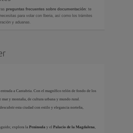
tras
preguntas frecuentes sobre documentación
: te
cesitas para volar con Iberia, así como los trámites
gración y aduanas.
er
 entrada a Cantabria. Con el magnífico telón de fondo de los
de mar y montaña, de cultura urbana y mundo rural.
descubrir esta ciudad con estilo y elegancia norteña,
inguido; explora la
Península
y el
Palacio de la Magdalena
,