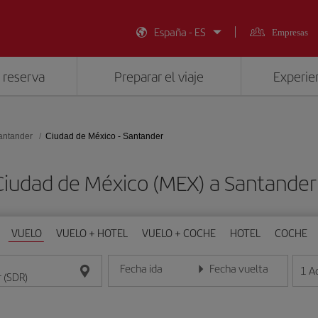
España - ES
Empresas
 reserva
Preparar el viaje
Experien
antander
Ciudad de México - Santander
Ciudad de México (MEX) a Santande
VUELO
VUELO + HOTEL
VUELO + COCHE
HOTEL
COCHE
Fecha ida
Fecha vuelta
1
A
Introduce la fecha en formato día/mes/año
Introduce la fecha en format