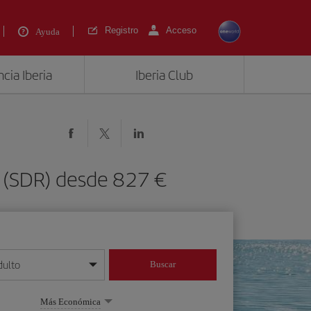
Registro
Acceso
Ayuda
cia Iberia
Iberia Club
r (SDR) desde 827 €
dulto
Buscar
o día/mes/año
Más Económica