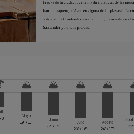
la joya de la ciudad, que te invita a disfrutar de las mejo
barrio pesquero; relájate en alguna de las playas de la 
y descubre el Santander más moderno, encarnado en el i
Santander
y no te la pierdas.
ril
Mayo
/
8º
Junio
Sept
19º
/
11º
Julio
Agosto
22º
/
14º
22º
23º
/
16º
24º
/
17º