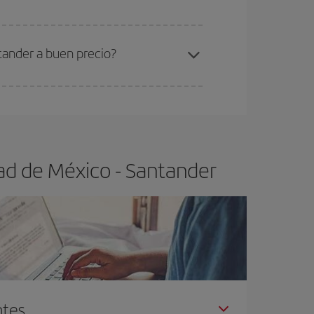
ra el vuelo más barato.
tander a buen precio?
ser flexible.
Lo normal es que
cuanto antes
 poco abiertos, podrás
elegir el precio más
ad de México - Santander
ntes