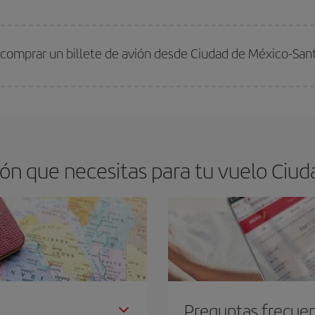
arte el mejor precio según tus necesidades de viaje. La tarifa básica, te asegu
 comprar un billete de avión desde Ciudad de México-San
os baratos. Las claves para encontrar los mejores precios son
anticiparte y 
drán. Además, si buscas los vuelos con las fechas y los horarios del viaje un
ón que necesitas para tu vuelo Ciud
Preguntas frecue