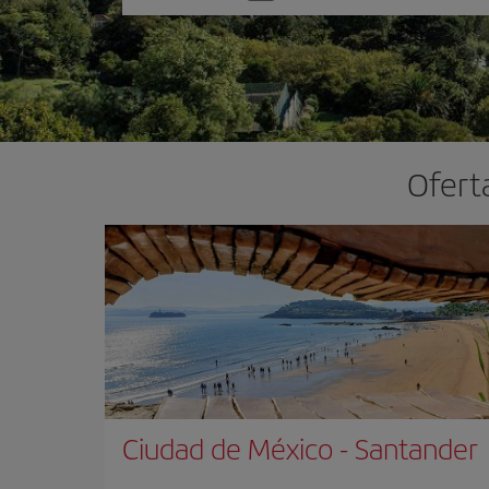
una
opción
Ofert
Ciudad de México
-
Santander