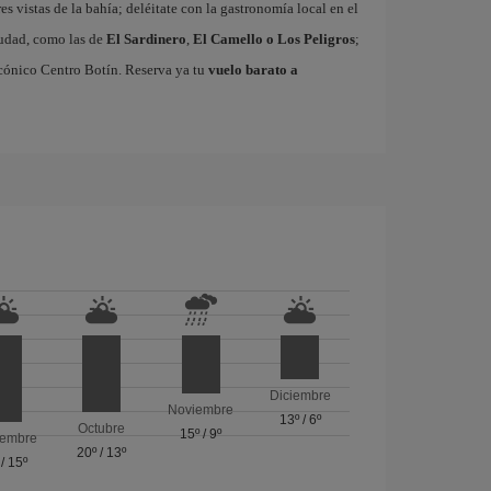
res vistas de la bahía; deléitate con la gastronomía local en el
ciudad, como las de
El Sardinero
,
El Camello o Los Peligros
;
cónico Centro Botín. Reserva ya tu
vuelo barato a
Diciembre
Noviembre
13º
/
6º
Octubre
15º
/
9º
iembre
20º
/
13º
/
15º