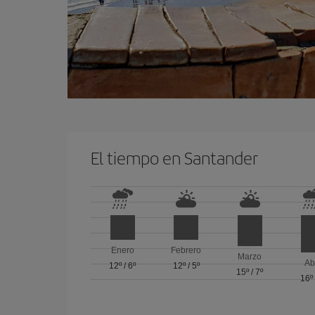
El tiempo en Santander
Enero
Febrero
Marzo
Ab
12º
/
6º
12º
/
5º
15º
/
7º
16º