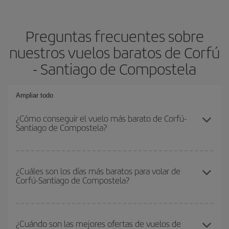
Preguntas frecuentes sobre
nuestros vuelos baratos de Corfú
- Santiago de Compostela
Ampliar todo
¿Cómo conseguir el vuelo más barato de Corfú-
Santiago de Compostela?
Podrás ahorrar en tu billete de avión de Corfú-Santiago de
Compostela-dest y conseguir el vuelo más barato si evitas
¿Cuáles son los días más baratos para volar de
Corfú-Santiago de Compostela?
temporadas altas, compras con antelación y puedes ser flexible
con las fechas y horarios de ida y vuelta.
Para saber qué días te saldrá más económico volar, solo tienes
que empezar una consulta en nuestro
buscador de vuelos
¿Cuándo son las mejores ofertas de vuelos de