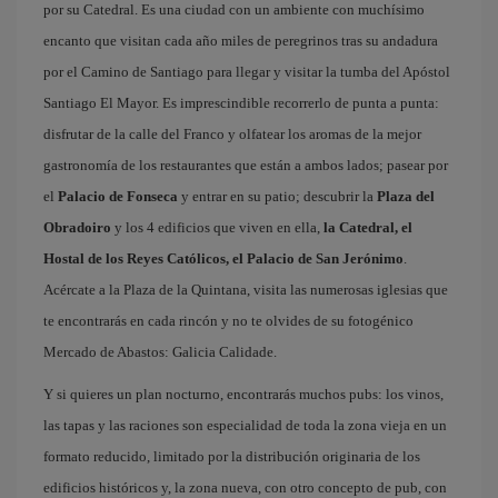
por su Catedral. Es una ciudad con un ambiente con muchísimo
encanto que visitan cada año miles de peregrinos tras su andadura
por el Camino de Santiago para llegar y visitar la tumba del Apóstol
Santiago El Mayor. Es imprescindible recorrerlo de punta a punta:
disfrutar de la calle del Franco y olfatear los aromas de la mejor
gastronomía de los restaurantes que están a ambos lados; pasear por
el
Palacio de Fonseca
y entrar en su patio; descubrir la
Plaza del
Obradoiro
y los 4 edificios que viven en ella,
la Catedral, el
Hostal de los Reyes Católicos, el Palacio de San Jerónimo
.
Acércate a la Plaza de la Quintana, visita las numerosas iglesias que
te encontrarás en cada rincón y no te olvides de su fotogénico
Mercado de Abastos: Galicia Calidade.
Y si quieres un plan nocturno, encontrarás muchos pubs: los vinos,
las tapas y las raciones son especialidad de toda la zona vieja en un
formato reducido, limitado por la distribución originaria de los
edificios históricos y, la zona nueva, con otro concepto de pub, con