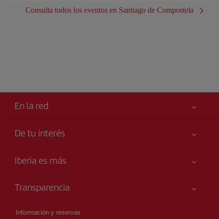
Consulta todos los eventos en Santiago de Compostela
En la red
De tu interés
Iberia Joven
Mejor precio garantizado
Iberia es más
Tu seguridad es lo primero
Noticias y Novedades
Declaración de accesibilidad
Transparencia
Talento a bordo
Compromiso de servicio
Información Legal
Grupo Iberia
Publicidad
Información y reservas