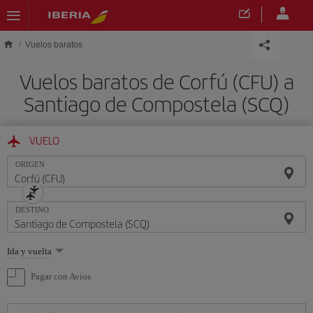
Saltar al contenido principal
Vuelos baratos
Vuelos baratos de Corfú (CFU) a
Santiago de Compostela (SCQ)
VUELO
ORIGEN
DESTINO
Seleccione
Ida y vuelta
una
opción
Pagar con Avios