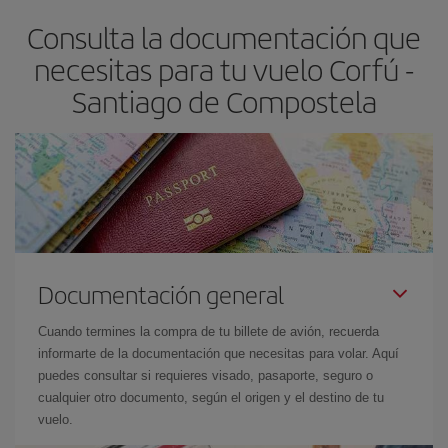
flexible.
Lo normal es que
cuanto antes
reserves tus billetes de
Consulta la documentación que
avión más baratos te saldrán. Además, si buscas los vuelos con
las fechas y los horarios del viaje un poco abiertos, podrás
elegir
necesitas para tu vuelo Corfú -
el precio más barato.
Santiago de Compostela
Documentación general
Cuando termines la compra de tu billete de avión, recuerda
informarte de la documentación que necesitas para volar. Aquí
puedes consultar si requieres visado, pasaporte, seguro o
cualquier otro documento, según el origen y el destino de tu
vuelo.