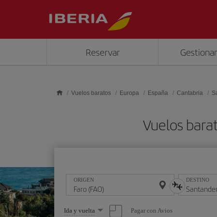
Saltar al contenido principal
Reservar
Gestionar
Vuelos baratos
Europa
España
Cantabria
S
Vuelos bara
ORIGEN
DESTINO
Seleccione
Pagar con Avios
Ida y vuelta