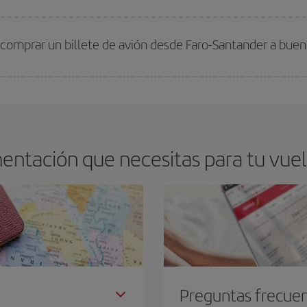
arte el mejor precio según tus necesidades de viaje. La tarifa básica, te asegu
 comprar un billete de avión desde Faro-Santander a buen
os baratos. Las claves para encontrar los mejores precios son
anticiparte y 
drán. Además, si buscas los vuelos con las fechas y los horarios del viaje un
entación que necesitas para tu vuel
Preguntas frecue