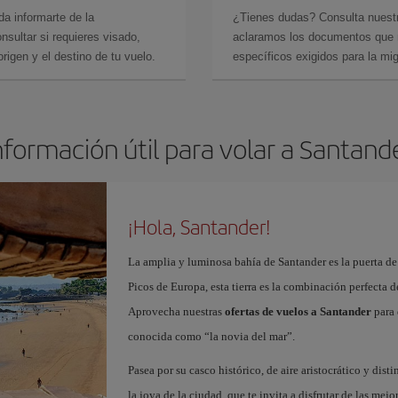
da informarte de la
¿Tienes dudas? Consulta nues
sultar si requieres visado,
aclaramos los documentos que ne
rigen y el destino de tu vuelo.
específicos exigidos para la mi
nformación útil para volar a Santand
¡Hola, Santander!
La amplia y luminosa bahía de Santander es la puerta de
Picos de Europa, esta tierra es la combinación perfecta 
Aprovecha nuestras
ofertas de vuelos a Santander
para 
conocida como “la novia del mar”.
Pasea por su casco histórico, de aire aristocrático y dist
la joya de la ciudad, que te invita a disfrutar de las mejo