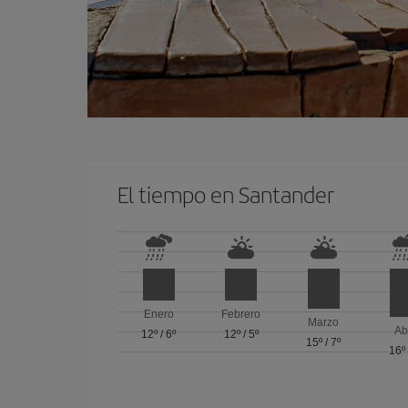
El tiempo en Santander
Enero
Febrero
Marzo
Ab
12º
/
6º
12º
/
5º
15º
/
7º
16º