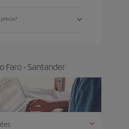
ra el vuelo más barato.
 precio?
ser flexible.
Lo normal es que
cuanto antes
 poco abiertos, podrás
elegir el precio más
o Faro - Santander
ntes