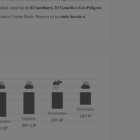
ciudad, como las de
El Sardinero
,
El Camello o Los Peligros
;
cónico Centro Botín. Reserva ya tu
vuelo barato a
Diciembre
Noviembre
13º
/
6º
Octubre
15º
/
9º
iembre
20º
/
13º
/
15º