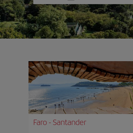
una
opción
Faro
-
Santander