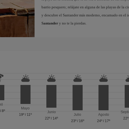
barrio pesquero; relájate en alguna de las playas de la 
y descubre el Santander más moderno, encarnado en el i
Santander
y no te la pierdas.
ril
Mayo
/
8º
Junio
Sept
19º
/
11º
Julio
Agosto
22º
/
14º
22º
23º
/
16º
24º
/
17º