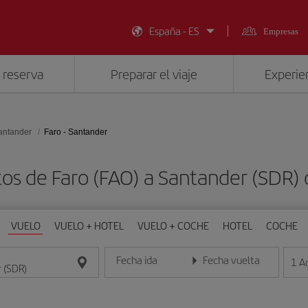
España - ES
Empresas
 reserva
Preparar el viaje
Experien
antander
Faro - Santander
tos de Faro (FAO) a Santander (SDR)
VUELO
VUELO + HOTEL
VUELO + COCHE
HOTEL
COCHE
Fecha ida
Fecha vuelta
1
A
Introduce la fecha en formato día/mes/año
Introduce la fecha en format