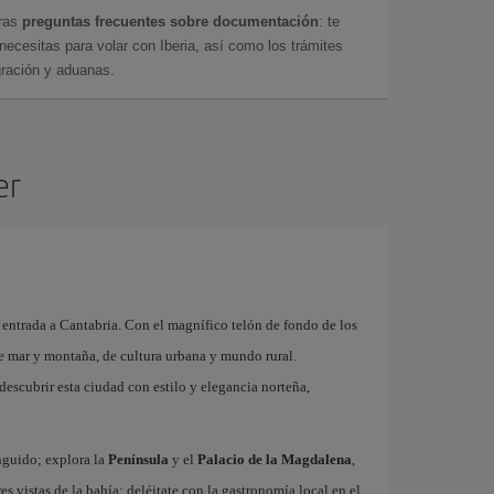
tras
preguntas frecuentes sobre documentación
: te
cesitas para volar con Iberia, así como los trámites
gración y aduanas.
er
 entrada a Cantabria. Con el magnífico telón de fondo de los
de mar y montaña, de cultura urbana y mundo rural.
descubrir esta ciudad con estilo y elegancia norteña,
inguido; explora la
Península
y el
Palacio de la Magdalena
,
res vistas de la bahía; deléitate con la gastronomía local en el