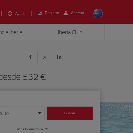
Registro
Acceso
Ayuda
cia Iberia
Iberia Club
 desde 532 €
dulto
Buscar
o día/mes/año
Más Económica