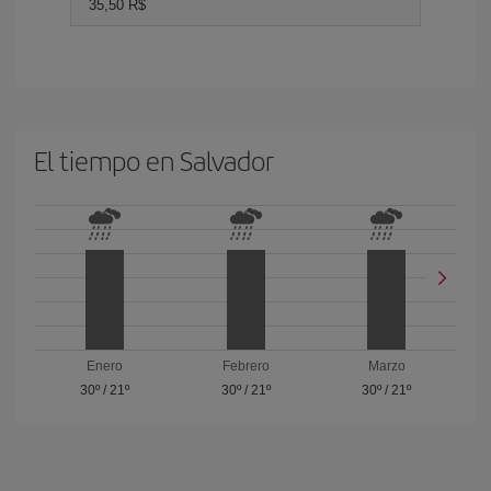
35,50 R$
El tiempo en Salvador
Enero
Febrero
Marzo
30º
/
21º
30º
/
21º
30º
/
21º