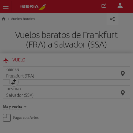
Saltar al contenido principal
Vuelos baratos
Vuelos baratos de Frankfurt
(FRA) a Salvador (SSA)
VUELO
ORIGEN
DESTINO
Seleccione
Ida y vuelta
una
opción
Pagar con Avios