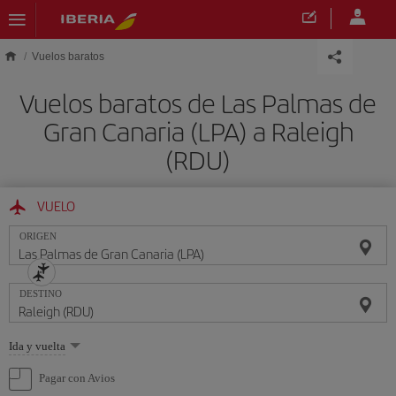
Saltar al contenido principal
Vuelos baratos
Vuelos baratos de Las Palmas de
Gran Canaria (LPA) a Raleigh
(RDU)
VUELO
ORIGEN
DESTINO
Seleccione
Ida y vuelta
una
opción
Pagar con Avios