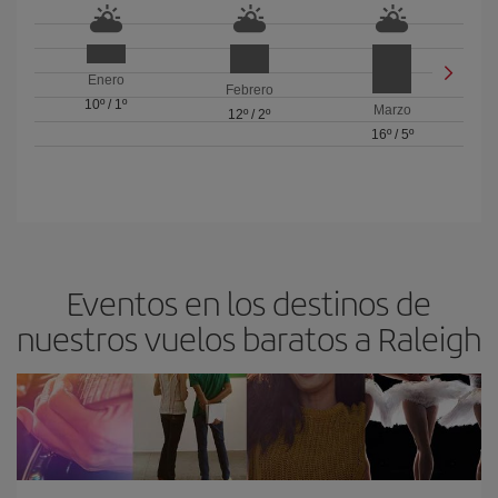
Enero
Febrero
10º
/
1º
Marzo
12º
/
2º
16º
/
5º
Eventos en los destinos de
nuestros vuelos baratos a Raleigh