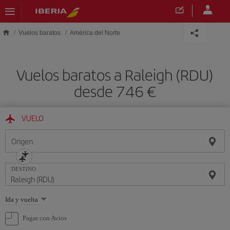
Saltar al contenido principal
Vuelos baratos
América del Norte
Vuelos baratos a Raleigh (RDU)
desde 746 €
VUELO
Origen
DESTINO
Seleccione
Ida y vuelta
una
opción
Pagar con Avios