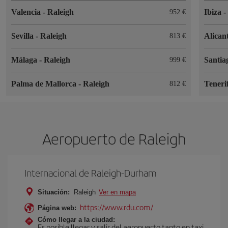
Valencia
-
Raleigh
Ibiza
952 €
Sevilla
-
Raleigh
Alican
813 €
Málaga
-
Raleigh
Santia
999 €
Palma de Mallorca
-
Raleigh
Teneri
812 €
Aeropuerto de Raleigh
Internacional de Raleigh-Durham
Situación:
Raleigh
Ver en mapa
https://www.rdu.com/
Página web:
Cómo llegar a la ciudad:
Es posible llegar y salir del aeropuerto tanto en taxi