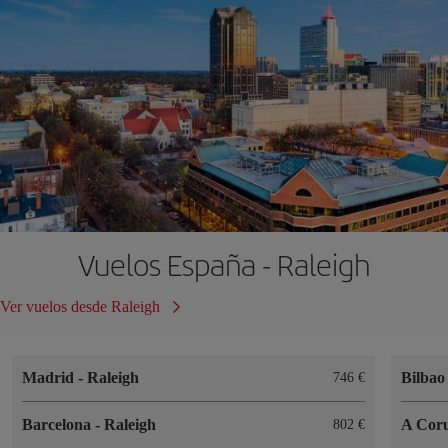
Vuelos España - Raleigh
Ver vuelos desde Raleigh
Madrid
-
Raleigh
Bilba
746 €
Barcelona
-
Raleigh
A Cor
802 €