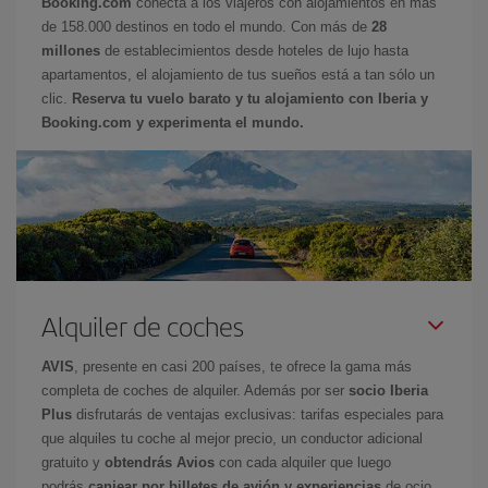
Booking.com
conecta a los viajeros con alojamientos en más
de 158.000 destinos en todo el mundo. Con más de
28
millones
de establecimientos desde hoteles de lujo hasta
apartamentos, el alojamiento de tus sueños está a tan sólo un
clic.
Reserva tu vuelo barato y tu alojamiento con Iberia y
Booking.com y experimenta el mundo.
Alquiler de coches
AVIS
, presente en casi 200 países, te ofrece la gama más
completa de coches de alquiler. Además por ser
socio Iberia
Plus
disfrutarás de ventajas exclusivas: tarifas especiales para
que alquiles tu coche al mejor precio, un conductor adicional
gratuito y
obtendrás Avios
con cada alquiler que luego
podrás
canjear por billetes de avión y experiencias
de ocio.