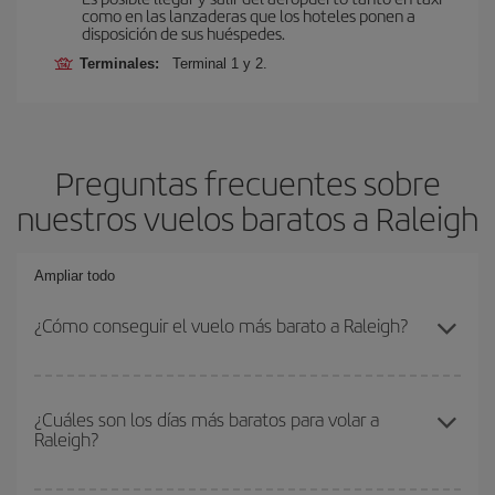
como en las lanzaderas que los hoteles ponen a
disposición de sus huéspedes.
Terminales:
Terminal 1 y 2.
Preguntas frecuentes sobre
nuestros vuelos baratos a Raleigh
Ampliar todo
¿Cómo conseguir el vuelo más barato a Raleigh?
Podrás ahorrar en tu billete de avión y conseguir el vuelo más
barato si evitas temporadas altas, compras con antelación y
¿Cuáles son los días más baratos para volar a
Raleigh?
puedes ser flexible con las fechas y horarios de ida y vuelta.
Además, si no tienes decidido un destino concreto para tu viaje,
mira nuestras ofertas y déjate inspirar: seguro que encuentras el