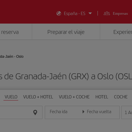
España - ES
Empresas
 reserva
Preparar el viaje
Experien
da-Jaén - Oslo
s de Granada-Jaén (GRX) a Oslo (OS
VUELO
VUELO + HOTEL
VUELO + COCHE
HOTEL
COCHE
Fecha ida
Fecha vuelta
1
A
Introduce la fecha en formato día/mes/año
Introduce la fecha en format