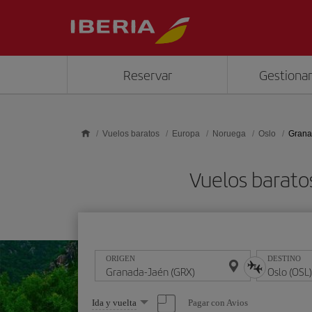
Saltar al contenido principal
Reservar
Gestionar
Vuelos baratos
Europa
Noruega
Oslo
Grana
Vuelos barato
ORIGEN
DESTINO
Seleccione
Pagar con Avios
Ida y vuelta