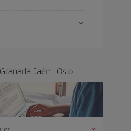
elo y de que las tarifas más baratas (turista)
ranada-Jaén-Oslo-dest
.
ra el vuelo más barato.
 Granada-Jaén - Oslo
ntes