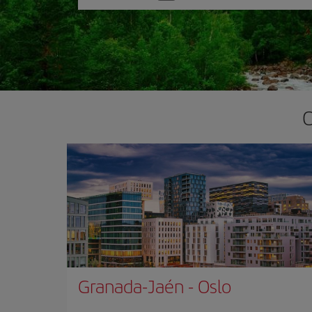
una
opción
O
Granada-Jaén
-
Oslo