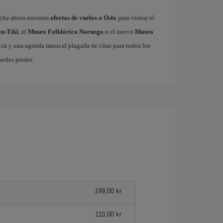
echa ahora nuestras
ofertas de vuelos a Oslo
para visitar el
n-Tiki
, el
Museo Folklórico Noruego
o el nuevo
Museo
ia y una agenda musical plagada de citas para todos los
uedes perder.
199,00 kr
110,00 kr