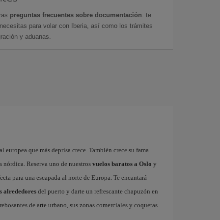
tras
preguntas frecuentes sobre documentación
: te
cesitas para volar con Iberia, así como los trámites
gración y aduanas.
ital europea que más deprisa crece. También crece su fama
na nórdica. Reserva uno de nuestros
vuelos baratos a Oslo
y
fecta para una escapada al norte de Europa. Te encantará
s alrededores
del puerto y darte un refrescante chapuzón en
s rebosantes de arte urbano, sus zonas comerciales y coquetas