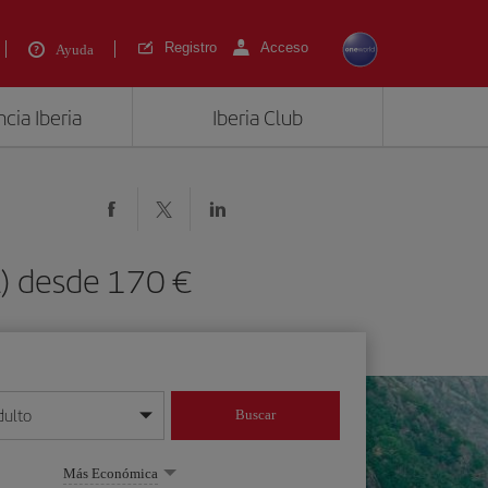
Registro
Acceso
Ayuda
cia Iberia
Iberia Club
L) desde 170 €
dulto
Buscar
o día/mes/año
Más Económica