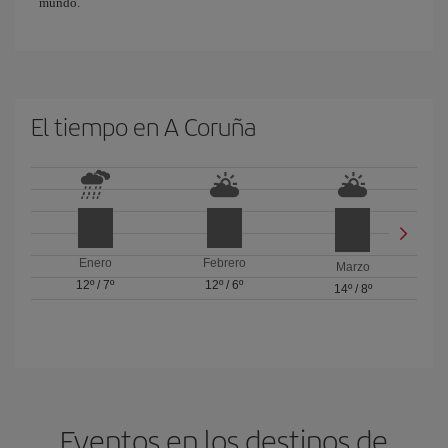
mundo.
El tiempo en A Coruña
Enero
Febrero
Marzo
12º
/
7º
12º
/
6º
14º
/
8º
Eventos en los destinos de