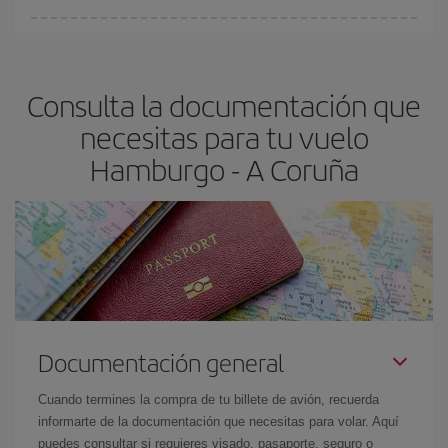
Cualquier día de la semana puedes encontrar vuelos baratos. Las
claves para encontrar los mejores precios son
anticiparte y ser
flexible.
Lo normal es que
cuanto antes
reserves tus billetes de
Consulta la documentación que
avión más baratos te saldrán. Además, si buscas los vuelos con
las fechas y los horarios del viaje un poco abiertos, podrás
elegir
necesitas para tu vuelo
el precio más barato.
Hamburgo - A Coruña
Documentación general
Cuando termines la compra de tu billete de avión, recuerda
informarte de la documentación que necesitas para volar. Aquí
puedes consultar si requieres visado, pasaporte, seguro o