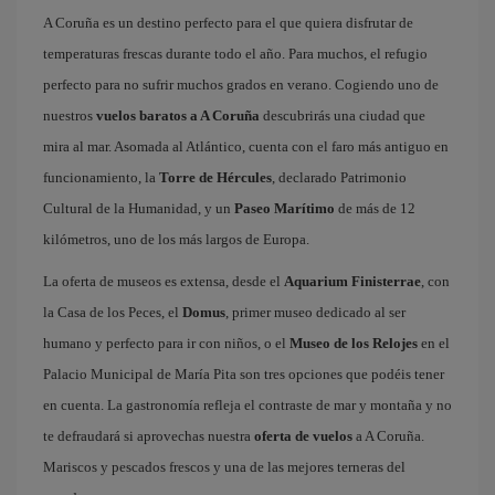
A Coruña es un destino perfecto para el que quiera disfrutar de
temperaturas frescas durante todo el año. Para muchos, el refugio
perfecto para no sufrir muchos grados en verano. Cogiendo uno de
nuestros
vuelos baratos a A Coruña
descubrirás una ciudad que
mira al mar. Asomada al Atlántico, cuenta con el faro más antiguo en
funcionamiento, la
Torre de Hércules
, declarado Patrimonio
Cultural de la Humanidad, y un
Paseo Marítimo
de más de 12
kilómetros, uno de los más largos de Europa.
La oferta de museos es extensa, desde el
Aquarium Finisterrae
, con
la Casa de los Peces, el
Domus
, primer museo dedicado al ser
humano y perfecto para ir con niños, o el
Museo de los Relojes
en el
Palacio Municipal de María Pita son tres opciones que podéis tener
en cuenta. La gastronomía refleja el contraste de mar y montaña y no
te defraudará si aprovechas nuestra
oferta de vuelos
a A Coruña.
Mariscos y pescados frescos y una de las mejores terneras del