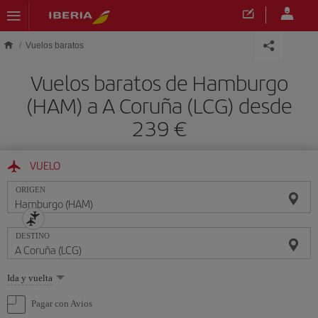
Saltar al contenido principal
Vuelos baratos
Vuelos baratos de Hamburgo
(HAM) a A Coruña (LCG) desde
239 €
VUELO
ORIGEN
DESTINO
Seleccione
Ida y vuelta
una
opción
Pagar con Avios