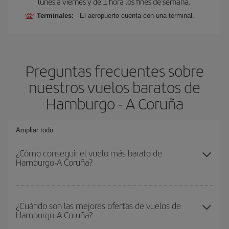
lunes a viernes y de 1 hora los fines de semana.
Terminales:
El aeropuerto cuenta con una terminal.
Preguntas frecuentes sobre
nuestros vuelos baratos de
Hamburgo - A Coruña
Ampliar todo
¿Cómo conseguir el vuelo más barato de
Hamburgo-A Coruña?
Podrás ahorrar en tu billete de avión de Hamburgo-A Coruña-dest
y conseguir el vuelo más barato si evitas temporadas altas,
¿Cuándo son las mejores ofertas de vuelos de
Hamburgo-A Coruña?
compras con antelación y puedes ser flexible con las fechas y
horarios de ida y vuelta.