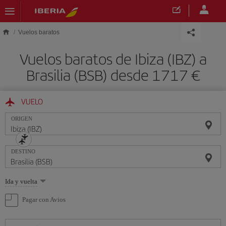
Saltar al contenido principal
Vuelos baratos
Vuelos baratos de Ibiza (IBZ) a
Brasilia (BSB) desde 1717 €
VUELO
ORIGEN
DESTINO
Seleccione
Ida y vuelta
una
opción
Pagar con Avios