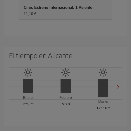
Cine, Estreno Internacional, 1 Asiento
11,10 €
El tiempo en Alicante
Enero
Febrero
Marzo
15º
/
7º
15º
/
8º
17º
/
10º