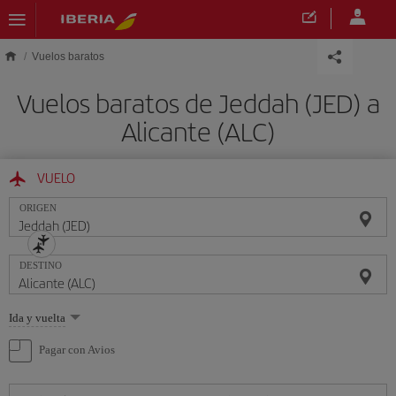
Saltar al contenido principal
Vuelos baratos
Vuelos baratos de Jeddah (JED) a
Alicante (ALC)
VUELO
ORIGEN
DESTINO
Seleccione
Ida y vuelta
una
opción
Pagar con Avios