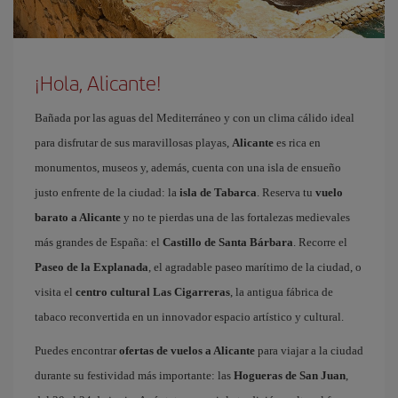
¡Hola, Alicante!
Bañada por las aguas del Mediterráneo y con un clima cálido ideal
para disfrutar de sus maravillosas playas,
Alicante
es rica en
monumentos, museos y, además, cuenta con una isla de ensueño
justo enfrente de la ciudad: la
isla de Tabarca
. Reserva tu
vuelo
barato a Alicante
y no te pierdas una de las fortalezas medievales
más grandes de España: el
Castillo de Santa Bárbara
. Recorre el
Paseo de la Explanada
, el agradable paseo marítimo de la ciudad, o
visita el
centro cultural Las Cigarreras
, la antigua fábrica de
tabaco reconvertida en un innovador espacio artístico y cultural.
Puedes encontrar
ofertas de vuelos a Alicante
para viajar a la ciudad
durante su festividad más importante: las
Hogueras de San Juan
,