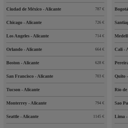
Ciudad de México
-
Alicante
Bogot
787 €
Chicago
-
Alicante
Santia
726 €
Los Angeles
-
Alicante
Medel
714 €
Orlando
-
Alicante
Cali
-
664 €
Boston
-
Alicante
Pereir
628 €
San Francisco
-
Alicante
Quito
703 €
Tucson
-
Alicante
Río de
Monterrey
-
Alicante
Sao P
794 €
Seattle
-
Alicante
Lima
1145 €