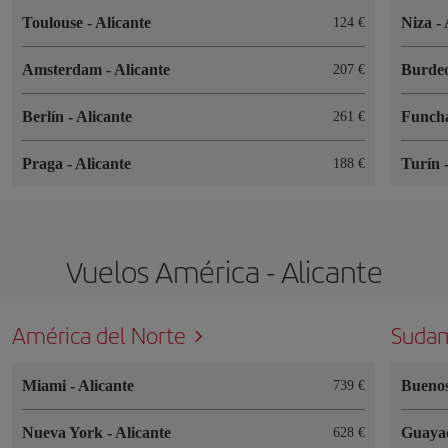
Toulouse
-
Alicante
Niza
-
124 €
Amsterdam
-
Alicante
Burde
207 €
Berlín
-
Alicante
Funch
261 €
Praga
-
Alicante
Turín
188 €
Vuelos América - Alicante
América del Norte
Sudam
Miami
-
Alicante
Buenos
739 €
Nueva York
-
Alicante
Guaya
628 €