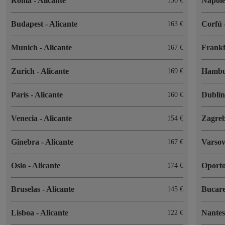
Roma
-
Alicante
Nápol
156 €
Budapest
-
Alicante
Corfú
163 €
Munich
-
Alicante
Frank
167 €
Zurich
-
Alicante
Hamb
169 €
París
-
Alicante
Dublí
160 €
Venecia
-
Alicante
Zagre
154 €
Ginebra
-
Alicante
Varso
167 €
Oslo
-
Alicante
Oport
174 €
Bruselas
-
Alicante
Bucar
145 €
Lisboa
-
Alicante
Nante
122 €