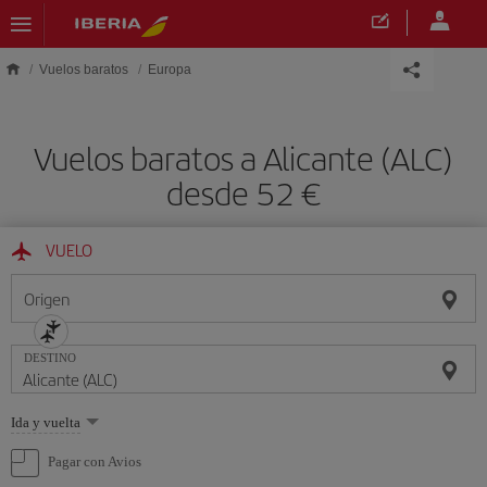
Saltar al contenido principal
Vuelos baratos
Europa
Vuelos baratos a Alicante (ALC)
desde 52 €
VUELO
Origen
DESTINO
Seleccione
Ida y vuelta
una
opción
Pagar con Avios