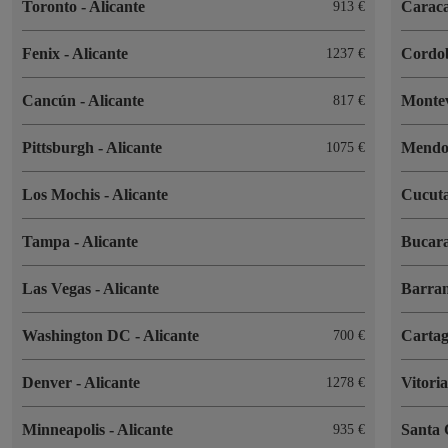
Toronto
-
Alicante
Carac
913 €
Fenix
-
Alicante
Cordo
1237 €
Cancún
-
Alicante
Monte
817 €
Pittsburgh
-
Alicante
Mend
1075 €
Los Mochis
-
Alicante
Cucut
Tampa
-
Alicante
Bucar
Las Vegas
-
Alicante
Barran
Washington DC
-
Alicante
Cartag
700 €
Denver
-
Alicante
Vitori
1278 €
Minneapolis
-
Alicante
Santa
935 €