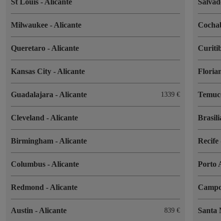
St Louis
-
Alicante
Salva
Milwaukee
-
Alicante
Coch
Queretaro
-
Alicante
Curiti
Kansas City
-
Alicante
Floria
Guadalajara
-
Alicante
Temu
1339 €
Cleveland
-
Alicante
Brasil
Birmingham
-
Alicante
Recife
Columbus
-
Alicante
Porto 
Redmond
-
Alicante
Campo
Austin
-
Alicante
Santa
839 €