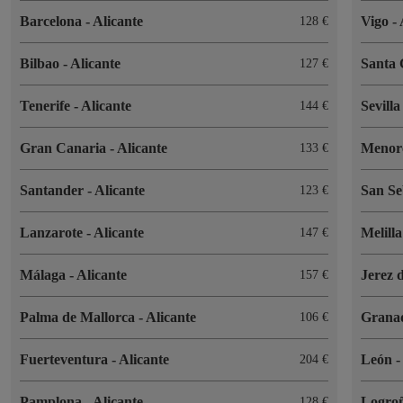
Barcelona
-
Alicante
Vigo
-
128 €
Bilbao
-
Alicante
Santa
127 €
Tenerife
-
Alicante
Sevill
144 €
Gran Canaria
-
Alicante
Menor
133 €
Santander
-
Alicante
San Se
123 €
Lanzarote
-
Alicante
Melill
147 €
Málaga
-
Alicante
Jerez 
157 €
Palma de Mallorca
-
Alicante
Grana
106 €
Fuerteventura
-
Alicante
León
204 €
Pamplona
-
Alicante
Logro
128 €