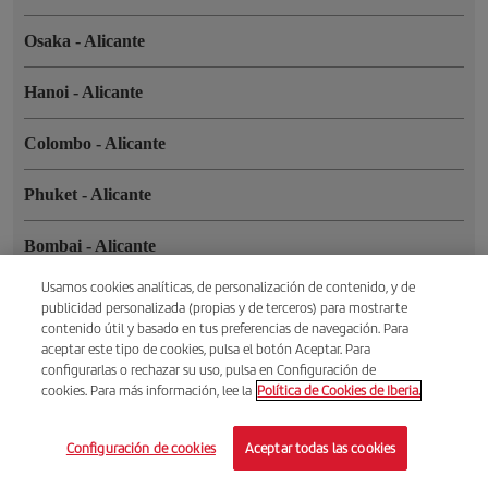
Osaka
-
Alicante
Hanoi
-
Alicante
Colombo
-
Alicante
Phuket
-
Alicante
Bombai
-
Alicante
Usamos cookies analíticas, de personalización de contenido, y de
Yakarta
-
Alicante
publicidad personalizada (propias y de terceros) para mostrarte
contenido útil y basado en tus preferencias de navegación. Para
Guangzhou
-
Alicante
aceptar este tipo de cookies, pulsa el botón Aceptar. Para
configurarlas o rechazar su uso, pulsa en Configuración de
cookies. Para más información, lee la
Política de Cookies de Iberia.
Lahore
-
Alicante
Configuración de cookies
Aceptar todas las cookies
Chongqing
-
Alicante