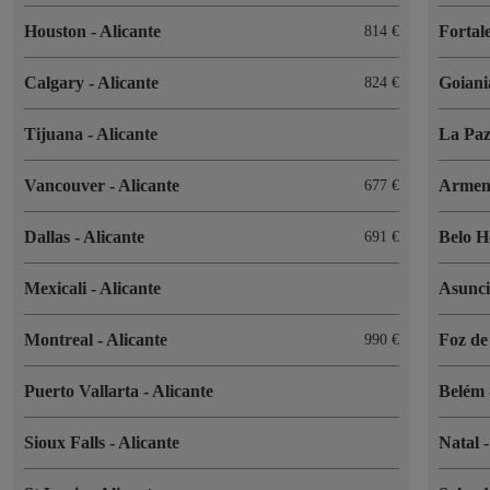
Houston
-
Alicante
Fortal
814 €
Calgary
-
Alicante
Goian
824 €
Tijuana
-
Alicante
La Pa
Vancouver
-
Alicante
Armen
677 €
Dallas
-
Alicante
Belo H
691 €
Mexicali
-
Alicante
Asunc
Montreal
-
Alicante
Foz de
990 €
Puerto Vallarta
-
Alicante
Belém
Sioux Falls
-
Alicante
Natal