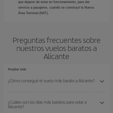
que dejaron de estar en funcionamiento, para dar
servicio a pasajeros, cuando se construyó la Nueva
Área Terminal (NAT).
Preguntas frecuentes sobre
nuestros vuelos baratos a
Alicante
Ampliar todo
¿Cómo conseguir el vuelo más barato a Alicante?
Podrás ahorrar en tu billete de avión y conseguir el vuelo más
barato si evitas temporadas altas, compras con antelación y
¿Cuáles son los días más baratos para volar a
Alicante?
puedes ser flexible con las fechas y horarios de ida y vuelta.
Además, si no tienes decidido un destino concreto para tu viaje,