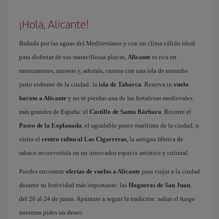
¡Hola, Alicante!
Bañada por las aguas del Mediterráneo y con un clima cálido ideal
para disfrutar de sus maravillosas playas,
Alicante
es rica en
monumentos, museos y, además, cuenta con una isla de ensueño
justo enfrente de la ciudad: la
isla de Tabarca
. Reserva tu
vuelo
barato a Alicante
y no te pierdas una de las fortalezas medievales
más grandes de España: el
Castillo de Santa Bárbara
. Recorre el
Paseo de la Explanada
, el agradable paseo marítimo de la ciudad, o
visita el
centro cultural Las Cigarreras
, la antigua fábrica de
tabaco reconvertida en un innovador espacio artístico y cultural.
Puedes encontrar
ofertas de vuelos a Alicante
para viajar a la ciudad
durante su festividad más importante: las
Hogueras de San Juan
,
del 20 al 24 de junio. Apúntate a seguir la tradición: saltar el fuego
mientras pides un deseo.