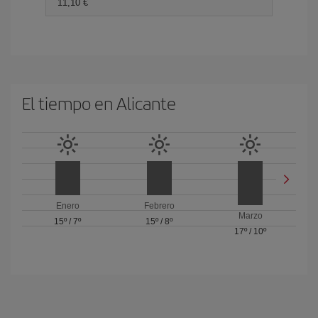
11,10 €
El tiempo en Alicante
Enero
Febrero
Marzo
15º
/
7º
15º
/
8º
17º
/
10º