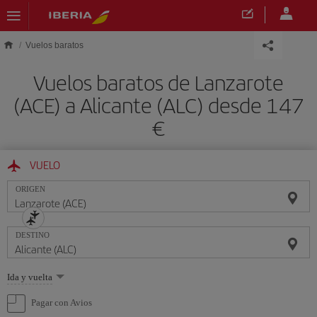
Saltar al contenido principal
Vuelos baratos
Vuelos baratos de Lanzarote
(ACE) a Alicante (ALC) desde 147
€
VUELO
ORIGEN
DESTINO
Seleccione
Ida y vuelta
una
opción
Pagar con Avios