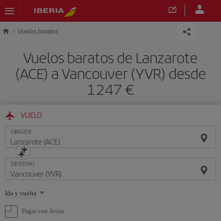
Saltar al contenido principal
Vuelos baratos
Vuelos baratos de Lanzarote
(ACE) a Vancouver (YVR) desde
1247 €
VUELO
ORIGEN
DESTINO
Seleccione
Ida y vuelta
una
opción
Pagar con Avios