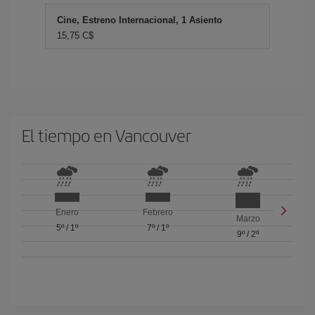
Cine, Estreno Internacional, 1 Asiento
15,75 C$
El tiempo en Vancouver
Enero
Febrero
Marzo
5º
/
1º
7º
/
1º
9º
/
2º