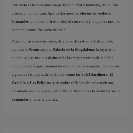
esta tierra es la combinación perfecta de mar y montaña, de cultura
urbana y mundo rural. Aprovecha nuestras
ofertas de vuelos a
Santander
para descubrir esta ciudad con estilo y elegancia norteña,
conocida como “la novia del mar”.
Pasea por su casco histórico, de aire aristocrático y distinguido;
explora la
Península
y el
Palacio de la Magdalena
, la joya de la
ciudad, que te invita a disfrutar de las mejores vistas de la bahía;
deléitate con la gastronomía local en el barrio pesquero; relájate en
alguna de las playas de la ciudad, como las de
El Sardinero
,
El
Camello o Los Peligros
; y descubre el Santander más moderno,
encarnado en el icónico Centro Botín. Reserva ya tu
vuelo barato a
Santander
y no te la pierdas.