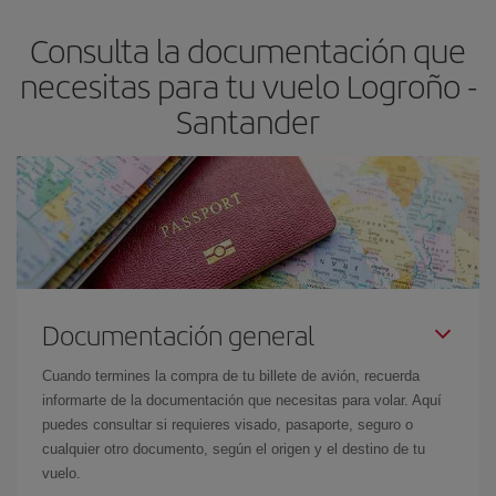
flexible.
Lo normal es que
cuanto antes
reserves tus billetes de
Consulta la documentación que
avión más baratos te saldrán. Además, si buscas los vuelos con
las fechas y los horarios del viaje un poco abiertos, podrás
elegir
necesitas para tu vuelo Logroño -
el precio más barato.
Santander
Documentación general
Cuando termines la compra de tu billete de avión, recuerda
informarte de la documentación que necesitas para volar. Aquí
puedes consultar si requieres visado, pasaporte, seguro o
cualquier otro documento, según el origen y el destino de tu
vuelo.