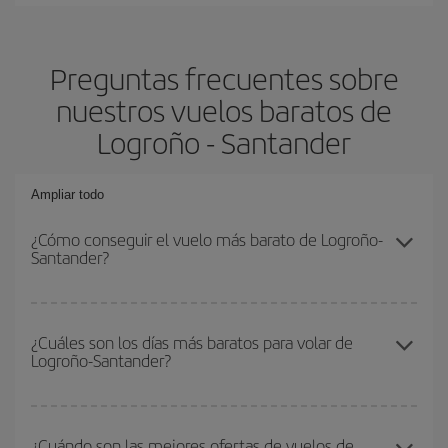
Preguntas frecuentes sobre
nuestros vuelos baratos de
Logroño - Santander
Ampliar todo
¿Cómo conseguir el vuelo más barato de Logroño-
Santander?
Podrás ahorrar en tu billete de avión de Logroño-Santander-dest y
conseguir el vuelo más barato si evitas temporadas altas,
¿Cuáles son los días más baratos para volar de
Logroño-Santander?
compras con antelación y puedes ser flexible con las fechas y
horarios de ida y vuelta.
Para saber qué días te saldrá más económico volar, solo tienes
que empezar una consulta en nuestro
buscador de vuelos
¿Cuándo son las mejores ofertas de vuelos de