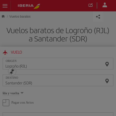
Saltar al contenido principal
Vuelos baratos
Vuelos baratos de Logroño (RJL)
a Santander (SDR)
VUELO
ORIGEN
DESTINO
Seleccione
Ida y vuelta
una
opción
Pagar con Avios