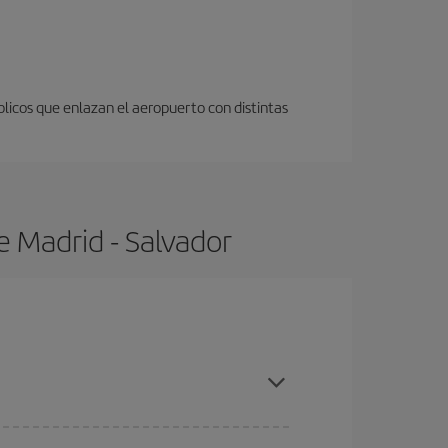
licos que enlazan el aeropuerto con distintas
e Madrid - Salvador
ras con antelación y puedes ser flexible con las