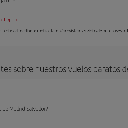
galhães
m.br/pt-br
 la ciudad mediante metro. También existen servicios de autobuses púb
es sobre nuestros vuelos baratos d
o de Madrid-Salvador?
alvador-dest y conseguir el vuelo más barato si evitas temporadas altas, comp