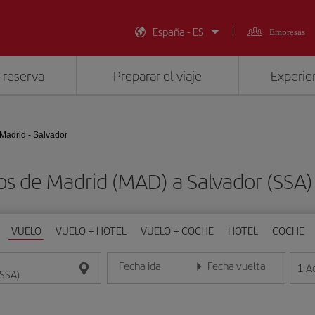
España - ES
Empresas
 reserva
Preparar el viaje
Experien
Madrid - Salvador
os de Madrid (MAD) a Salvador (SSA
VUELO
VUELO + HOTEL
VUELO + COCHE
HOTEL
COCHE
Fecha ida
Fecha vuelta
1
A
Introduce la fecha en formato día/mes/año
Introduce la fecha en format