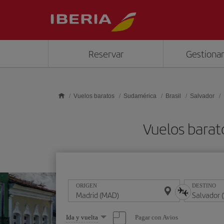
Saltar al contenido principal
Reservar
Gestionar
Vuelos baratos
Sudamérica
Brasil
Salvador
Vuelos barat
ORIGEN
DESTINO
Seleccione
Pagar con Avios
Ida y vuelta