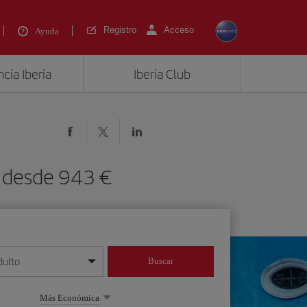
Registro
Acceso
Ayuda
cia Iberia
Iberia Club
) desde 943 €
dulto
Buscar
o día/mes/año
Más Económica