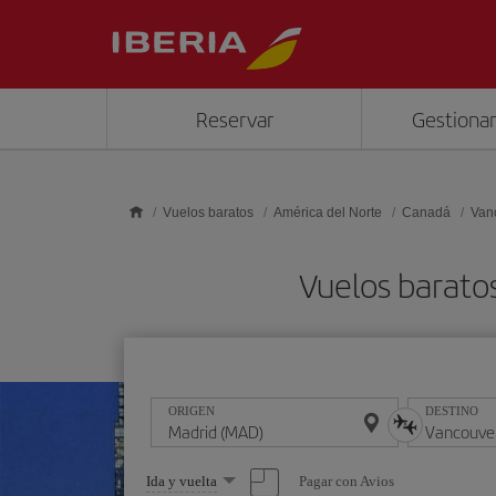
Saltar al contenido principal
Reservar
Gestionar
Vuelos baratos
América del Norte
Canadá
Van
Vuelos barato
ORIGEN
DESTINO
Seleccione
Pagar con Avios
Ida y vuelta