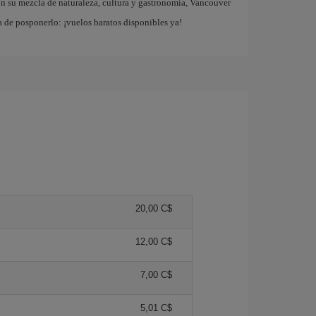
Con su mezcla de naturaleza, cultura y gastronomía, Vancouver
a de posponerlo: ¡vuelos baratos disponibles ya!
20,00 C$
12,00 C$
7,00 C$
5,01 C$