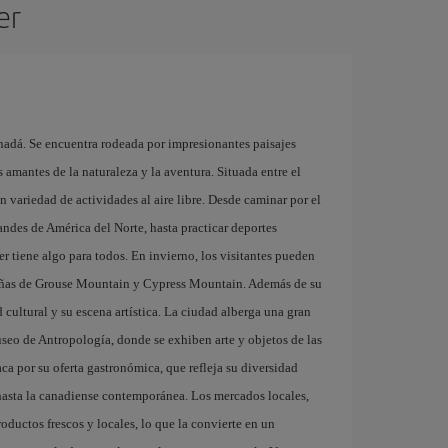
er
adá. Se encuentra rodeada por impresionantes paisajes
s amantes de la naturaleza y la aventura. Situada entre el
n variedad de actividades al aire libre. Desde caminar por el
ndes de América del Norte, hasta practicar deportes
r tiene algo para todos. En invierno, los visitantes pueden
ntañas de Grouse Mountain y Cypress Mountain. Además de su
 cultural y su escena artística. La ciudad alberga una gran
useo de Antropología, donde se exhiben arte y objetos de las
a por su oferta gastronómica, que refleja su diversidad
 hasta la canadiense contemporánea. Los mercados locales,
ductos frescos y locales, lo que la convierte en un