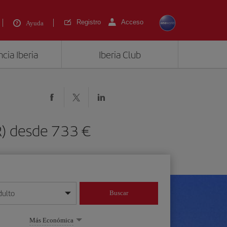
Registro
Acceso
Ayuda
cia Iberia
Iberia Club
R) desde 733 €
dulto
Buscar
o día/mes/año
Más Económica