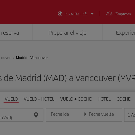
España - ES
Empresas
 reserva
Preparar el viaje
Experien
couver
Madrid - Vancouver
s de Madrid (MAD) a Vancouver (YV
VUELO
VUELO + HOTEL
VUELO + COCHE
HOTEL
COCHE
Fecha ida
Fecha vuelta
1
A
Introduce la fecha en formato día/mes/año
Introduce la fecha en format