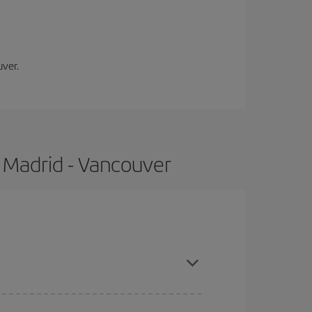
uver.
 Madrid - Vancouver
mpras con antelación y puedes ser flexible con las