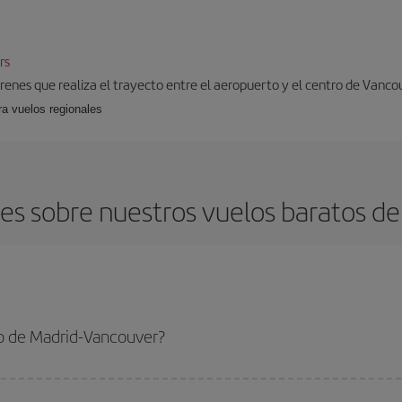
rs
 trenes que realiza el trayecto entre el aeropuerto y el centro de Vanco
ra vuelos regionales
es sobre nuestros vuelos baratos de
o de Madrid-Vancouver?
ancouver-dest y conseguir el vuelo más barato si evitas temporadas altas, co