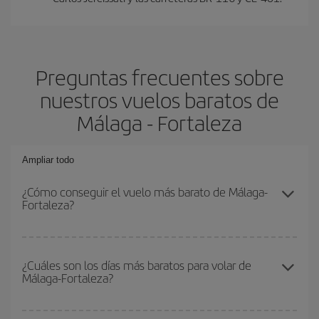
Preguntas frecuentes sobre
nuestros vuelos baratos de
Málaga - Fortaleza
Ampliar todo
¿Cómo conseguir el vuelo más barato de Málaga-
Fortaleza?
Podrás ahorrar en tu billete de avión de Málaga-Fortaleza-dest y
conseguir el vuelo más barato si evitas temporadas altas,
¿Cuáles son los días más baratos para volar de
Málaga-Fortaleza?
compras con antelación y puedes ser flexible con las fechas y
horarios de ida y vuelta.
Para saber qué días te saldrá más económico volar, solo tienes