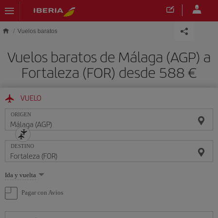
Saltar al contenido principal
Vuelos baratos
Vuelos baratos de Málaga (AGP) a
Fortaleza (FOR) desde 588 €
VUELO
ORIGEN
DESTINO
Seleccione
Ida y vuelta
una
opción
Pagar con Avios