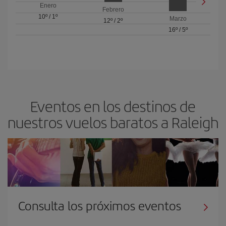
Enero
Febrero
10º
/
1º
Marzo
12º
/
2º
16º
/
5º
Eventos en los destinos de
nuestros vuelos baratos a Raleigh
Consulta los próximos eventos