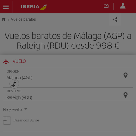
Saltar al contenido principal
Vuelos baratos
Vuelos baratos de Málaga (AGP) a
Raleigh (RDU) desde 998 €
VUELO
ORIGEN
DESTINO
Seleccione
Ida y vuelta
una
opción
Pagar con Avios