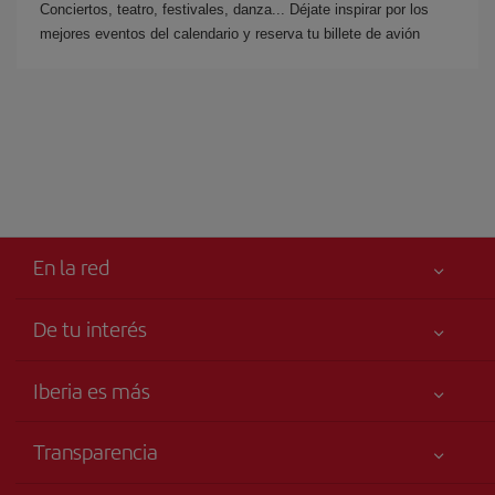
Conciertos, teatro, festivales, danza... Déjate inspirar por los
mejores eventos del calendario y reserva tu billete de avión
En la red
De tu interés
Iberia Joven
Mejor precio garantizado
Iberia es más
Tu seguridad es lo primero
Noticias y Novedades
Declaración de accesibilidad
Transparencia
Talento a bordo
Compromiso de servicio
Información Legal