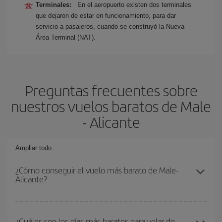
Terminales:
En el aeropuerto existen dos terminales
que dejaron de estar en funcionamiento, para dar
servicio a pasajeros, cuando se construyó la Nueva
Área Terminal (NAT).
Preguntas frecuentes sobre
nuestros vuelos baratos de Male
- Alicante
Ampliar todo
¿Cómo conseguir el vuelo más barato de Male-
Alicante?
Podrás ahorrar en tu billete de avión de Male-Alicante-dest y
conseguir el vuelo más barato si evitas temporadas altas,
¿Cuáles son los días más baratos para volar de