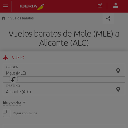
Saltar al contenido principal
Vuelos baratos
Vuelos baratos de Male (MLE) a
Alicante (ALC)
VUELO
ORIGEN
DESTINO
Seleccione
Ida y vuelta
una
opción
Pagar con Avios