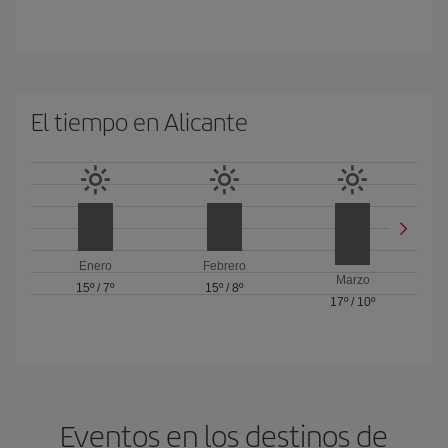
El tiempo en Alicante
Enero
Febrero
Marzo
15º
/
7º
15º
/
8º
17º
/
10º
Eventos en los destinos de