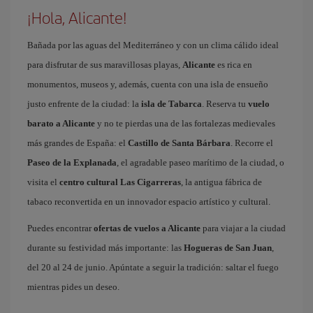
¡Hola, Alicante!
Bañada por las aguas del Mediterráneo y con un clima cálido ideal
para disfrutar de sus maravillosas playas,
Alicante
es rica en
monumentos, museos y, además, cuenta con una isla de ensueño
justo enfrente de la ciudad: la
isla de Tabarca
. Reserva tu
vuelo
barato a Alicante
y no te pierdas una de las fortalezas medievales
más grandes de España: el
Castillo de Santa Bárbara
. Recorre el
Paseo de la Explanada
, el agradable paseo marítimo de la ciudad, o
visita el
centro cultural Las Cigarreras
, la antigua fábrica de
tabaco reconvertida en un innovador espacio artístico y cultural.
Puedes encontrar
ofertas de vuelos a Alicante
para viajar a la ciudad
durante su festividad más importante: las
Hogueras de San Juan
,
del 20 al 24 de junio. Apúntate a seguir la tradición: saltar el fuego
mientras pides un deseo.