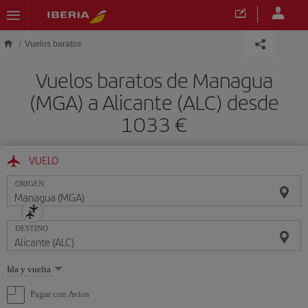
Saltar al contenido principal
Vuelos baratos
Vuelos baratos de Managua
(MGA) a Alicante (ALC) desde
1033 €
VUELO
ORIGEN
DESTINO
Seleccione
Ida y vuelta
una
opción
Pagar con Avios