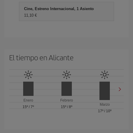
Cine, Estreno Internacional, 1 Asiento
11,10 €
El tiempo en Alicante
Enero
Febrero
Marzo
15º
/
7º
15º
/
8º
17º
/
10º