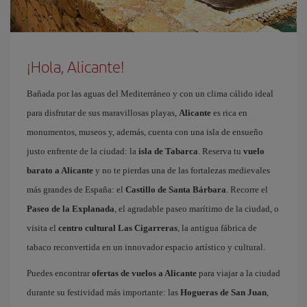
¡Hola, Alicante!
Bañada por las aguas del Mediterráneo y con un clima cálido ideal
para disfrutar de sus maravillosas playas,
Alicante
es rica en
monumentos, museos y, además, cuenta con una isla de ensueño
justo enfrente de la ciudad: la
isla de Tabarca
. Reserva tu
vuelo
barato a Alicante
y no te pierdas una de las fortalezas medievales
más grandes de España: el
Castillo de Santa Bárbara
. Recorre el
Paseo de la Explanada
, el agradable paseo marítimo de la ciudad, o
visita el
centro cultural Las Cigarreras
, la antigua fábrica de
tabaco reconvertida en un innovador espacio artístico y cultural.
Puedes encontrar
ofertas de vuelos a Alicante
para viajar a la ciudad
durante su festividad más importante: las
Hogueras de San Juan
,